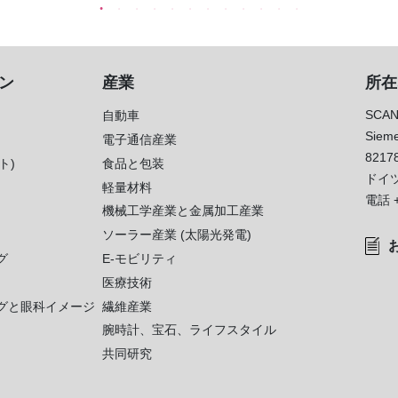
ン
産業
所在
SCAN
自動車
Sieme
電子通信産業
8217
ト)
食品と包装
ドイ
軽量材料
電話
機械工学産業と金属加工産業
ソーラー産業 (太陽光発電)
グ
E-モビリティ
医療技術
グと眼科イメージ
繊維産業
腕時計、宝石、ライフスタイル
共同研究