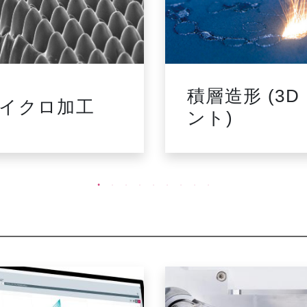
積層造形 (3D
イクロ加工
ント)