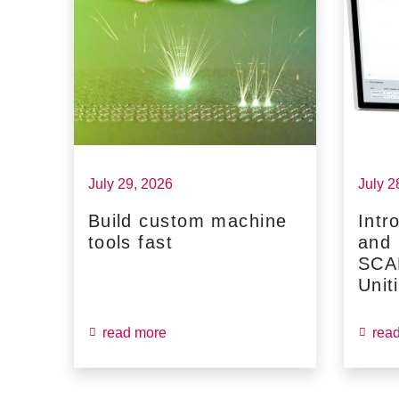
July 29, 2026
July 2
Build custom machine
Intr
tools fast
and
...
SCA
Unit
read more
rea