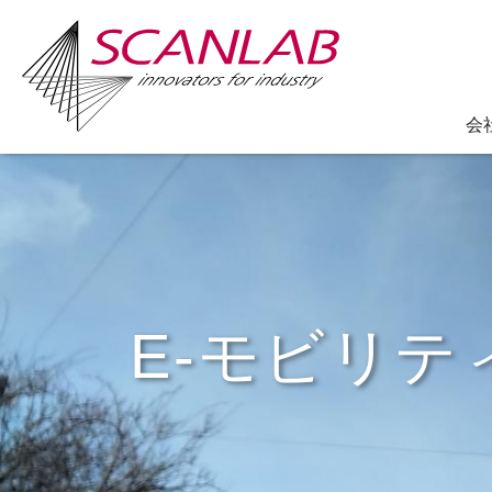
会
Skip
to
main
content
E-モビリテ