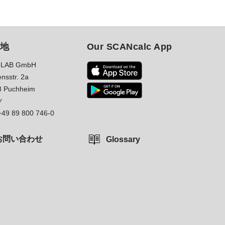
地
Our SCANcalc App
LAB GmbH
nsstr. 2a
8 Puchheim
ツ
+49 89 800 746-0
お問い合わせ
Glossary