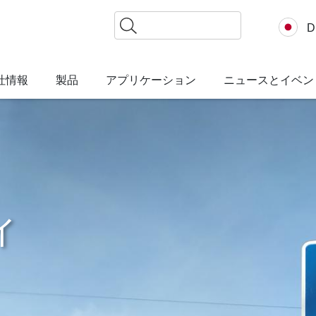
検
D
索
社情報
製品
アプリケーション
ニュースとイベン
ィ