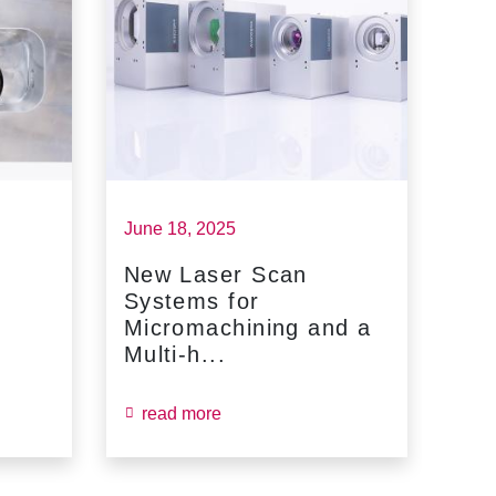
June 18, 2025
May 
New Laser Scan
SC
Systems for
Fin
Micromachining and a
Jun
Multi-h...
read more
re