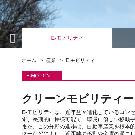
電)
E-モビリティ
パ
ホーム
産業
E-モビリティ
ン
E-MOTION
く
クリーンモビリティー
ず
E-モビリティは、近年益々進化しているコン
ず、長期的に持続可能で、環境に優しい移動
また、この分野の進歩は、自動車産業を根本
ターなどにより、近距離の移動や余暇の過ご