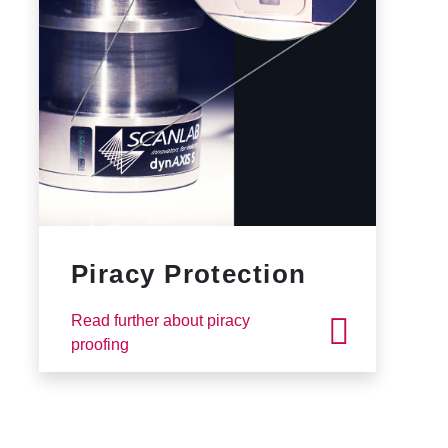
Piracy Protection
Read further about piracy
proofing