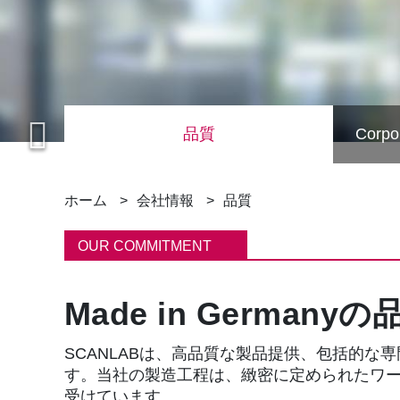
品質
Corpor
SCANLAB received the DIN EN ISO 9001:2015 certifica
パ
ホーム
会社情報
品質
ン
OUR COMMITMENT
く
Made in Germanyの
ず
SCANLABは、高品質な製品提供、包括的な
す。当社の製造工程は、緻密に定められたワークフ
受けています。