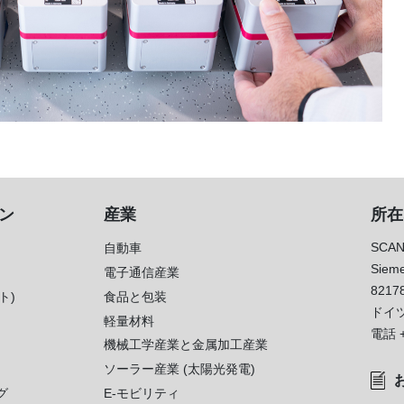
ン
産業
所在
SCAN
自動車
Sieme
電子通信産業
8217
ト)
食品と包装
ドイ
軽量材料
電話
機械工学産業と金属加工産業
ソーラー産業 (太陽光発電)
グ
E-モビリティ