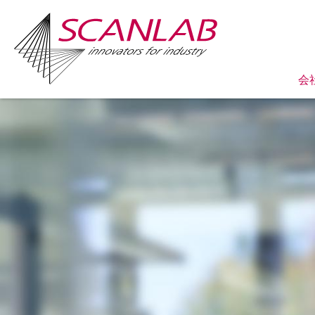
会
Skip
to
main
content