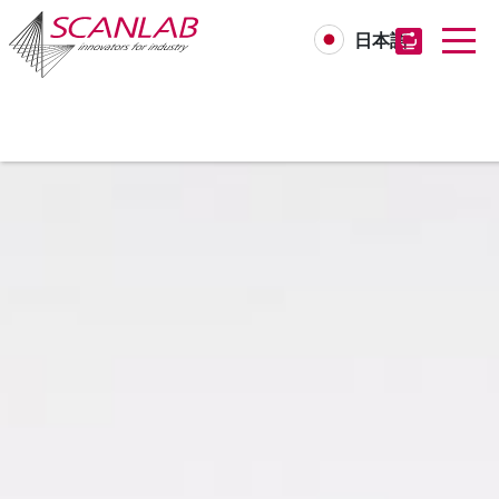
日本語
Skip
to
main
content