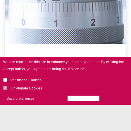
レーザーマーキング
We use cookies on this site to enhance your user experience.
By clicking the
Accept button, you agree to us doing so.
More info
Statistische Cookies
Funktionale Cookies
Save preferences
Accept all cookies
Withdraw consen
NEWS