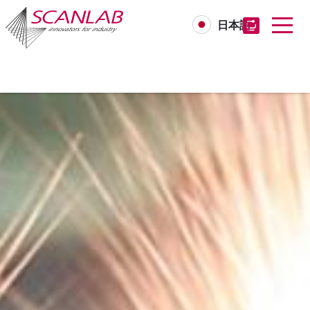
日本語
Skip
to
main
content