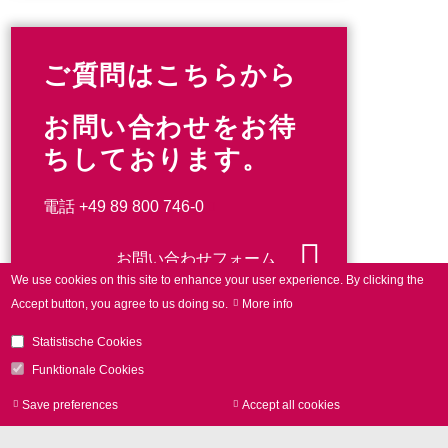
ご質問はこちらから
お問い合わせをお待
ちしております。
電話
+49 89 800 746-0
お問い合わせフォーム
We use cookies on this site to enhance your user experience.
By clicking the
Accept button, you agree to us doing so.
More info
Statistische Cookies
Funktionale Cookies
NEWS
Save preferences
Accept all cookies
Withdraw consen