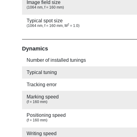
Image field size
(1064 nm, f = 160 mm)
Typical spot size
2
(1064 nm, f = 160 mm, M
= 1.0)
Show
Dynamics
Number of installed tunings
Typical tuning
Tracking error
Marking speed
(f = 160 mm)
Positioning speed
(f = 160 mm)
Writing speed