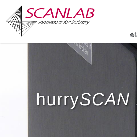
会
Skip
to
main
content
hurry
SCAN 