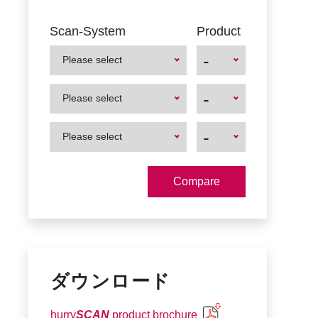
Scan-System
Product
-
Please select
First
First
-
Please select
Product
Product
First
First
-
Please select
Product
Product
ダウンロード
hurry
SCAN
product brochure