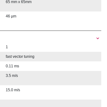
65 mm x 65mm
46 µm
1
fast vector tuning
0.11 ms
3.5 m/s
15.0 m/s