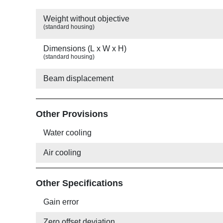
Weight without objective
(standard housing)
Dimensions (L x W x H)
(standard housing)
Beam displacement
Other Provisions
Water cooling
Air cooling
Other Specifications
Gain error
Zero offset deviation