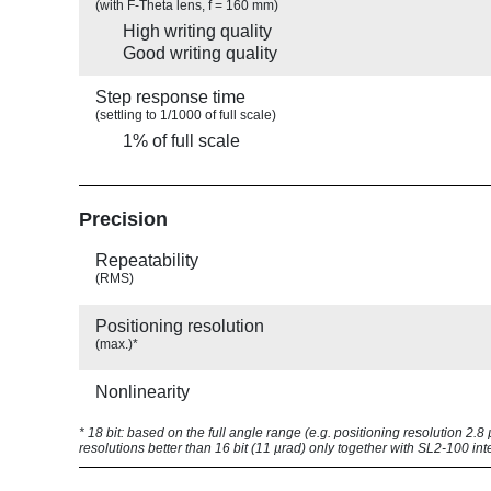
(with F-Theta lens, f = 160 mm)
High writing quality
Good writing quality
Step response time
(settling to 1/1000 of full scale)
1% of full scale
Precision
Repeatability
(RMS)
Positioning resolution
(max.)*
Nonlinearity
* 18 bit: based on the full angle range (e.g. positioning resolution 2.
resolutions better than 16 bit (11 µrad) only together with SL2-100 int