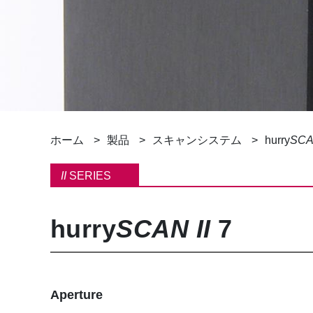
パ
ホーム
製品
スキャンシステム
hurry
SC
ン
II
SERIES
く
hurry
SCAN II
7
ず
Aperture