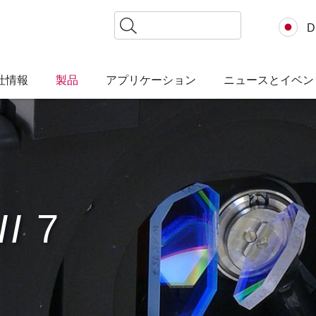
検
D
索
社情報
製品
アプリケーション
ニュースとイベン
II
7