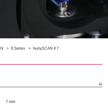
AN
II Series
hurry
SCAN II
7
7 mm