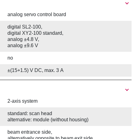
analog servo control board
digital SL2-100,
digital XY2-100 standard,
analog ±4.8 V,
analog ±9.6 V
no
±(15+1.5) V DC, max. 3 A
2-axis system
standard: scan head
alternative: module (without housing)
beam entrance side,
alternatively opposite to beam exit side