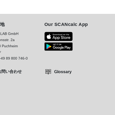
地
Our SCANcalc App
LAB GmbH
nsstr. 2a
8 Puchheim
ツ
+49 89 800 746-0
お問い合わせ
Glossary