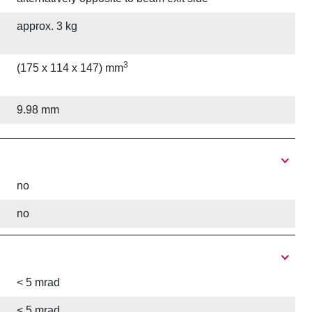
approx. 3 kg
3
(175 x 114 x 147) mm
9.98 mm
no
no
< 5 mrad
< 5 mrad