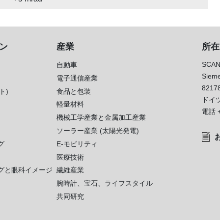
ン
産業
所在
SCAN
自動車
Sieme
電子通信産業
8217
ト)
食品と包装
ドイ
軽量材料
電話
機械工学産業と金属加工産業
ソーラー産業 (太陽光発電)
グ
E-モビリティ
医療技術
グと眼科イメージ
繊維産業
腕時計、宝石、ライフスタイル
共同研究