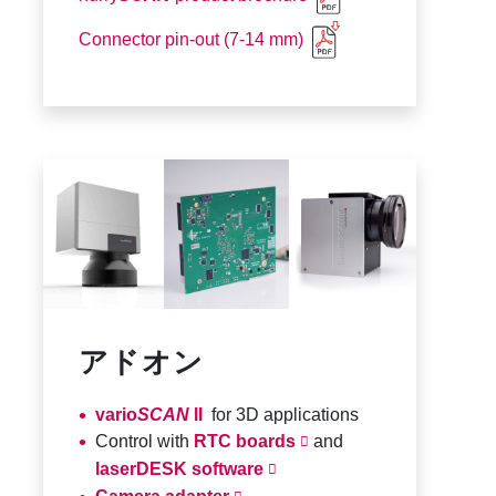
Connector pin-out (7-14 mm)
アドオン
vario
SCAN
II
for 3D applications
Control with
RTC boards
and
laserDESK software