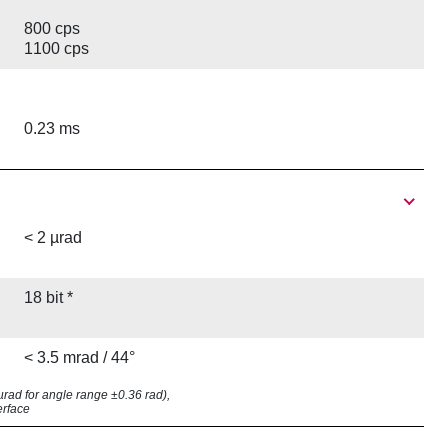
800 cps
1100 cps
0.23 ms
< 2 µrad
18 bit *
< 3.5 mrad / 44°
8 µrad for angle range ±0.36 rad),
erface