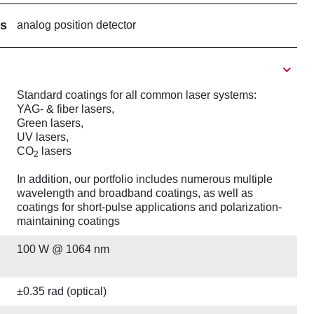
rs
analog position detector
Standard coatings for all common laser systems:
YAG- & fiber lasers,
Green lasers,
UV lasers,
CO
lasers
2
In addition, our portfolio includes numerous multiple
wavelength and broadband coatings, as well as
coatings for short-pulse applications and polarization-
maintaining coatings
100 W @ 1064 nm
±0.35 rad (optical)