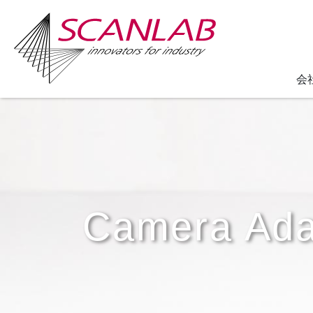
会
Skip
to
main
content
Camera Ada