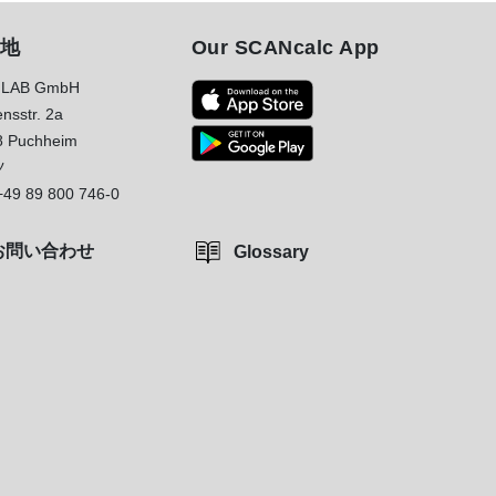
地
Our SCANcalc App
LAB GmbH
nsstr. 2a
8 Puchheim
ツ
+49 89 800 746-0
お問い合わせ
Glossary