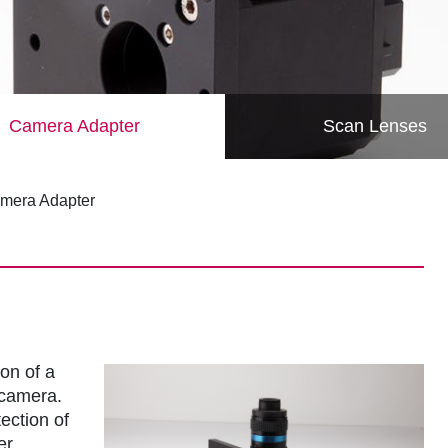
Camera Adapter
Scan Lenses
mera Adapter
on of a
 camera.
ection of
er