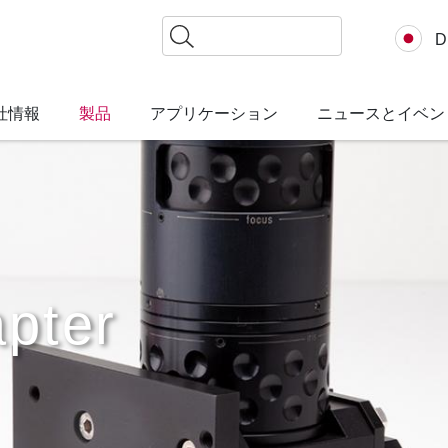
検
D
索
社情報
製品
アプリケーション
ニュースとイベン
pter