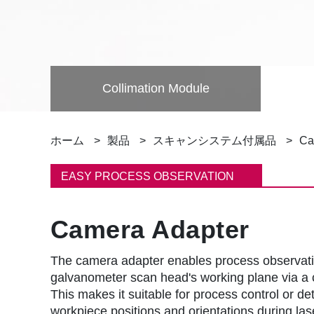
Collimation Module
パ
ホーム
製品
スキャンシステム付属品
Ca
ン
EASY PROCESS OBSERVATION
く
Camera Adapter
ず
The camera adapter enables process observati
galvanometer scan head's working plane via a
This makes it suitable for process control or det
workpiece positions and orientations during las