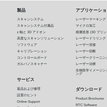
製品
アプリケーショ
スキャンシステム
レーザーマーキング
スキャンシステム付属品
マイクロ加工
z 軸と 3D アドオン
積層造形 (3D プリン
高度なスキャンソリューション
レーザードリリング
ソフトウェア
レーザー溶接
キャリブレーション
レーザー切断
コントロールボード
レーザークリーニン
ガルバノスキャナー
レーザー治療
生物医学イメージン
ング
サービス
返品および修理
ダウンロード
設置のヒント
Product Brochures
Online-Support
RTC Software