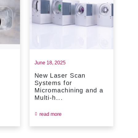
June 18, 2025
May 
New Laser Scan
SC
Systems for
Fin
Micromachining and a
Jun
Multi-h...
read more
re