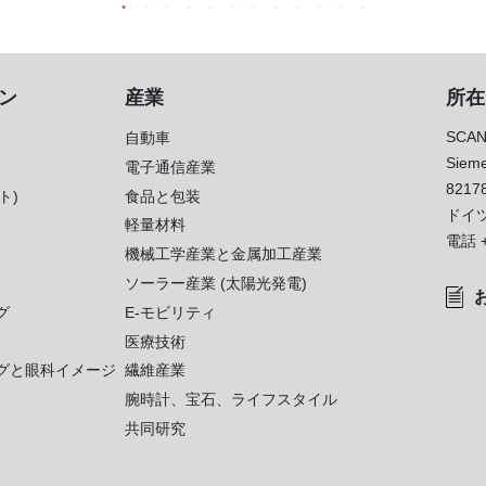
ン
産業
所在
SCAN
自動車
Sieme
電子通信産業
8217
ト)
食品と包装
ドイ
軽量材料
電話
機械工学産業と金属加工産業
ソーラー産業 (太陽光発電)
グ
E-モビリティ
医療技術
グと眼科イメージ
繊維産業
腕時計、宝石、ライフスタイル
共同研究