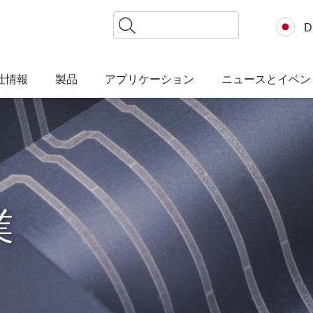
検
D
索
社情報
製品
アプリケーション
ニュースとイベン
業