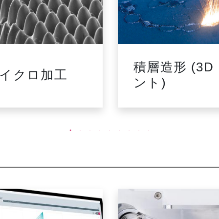
積層造形 (3D
イクロ加工
ント)