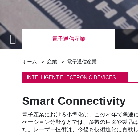
電子通信産業
パ
ホーム
産業
電子通信産業
ン
INTELLIGENT ELECTRONIC DEVICES
く
Smart Connectivity
ず
電子産業における小型化は、この20年で急速
ケーション分野などでは、多数の用途や製品
た。レーザー技術は、今後も技術進化に貢献