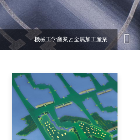
機械工学産業と金属加工産業
ソ