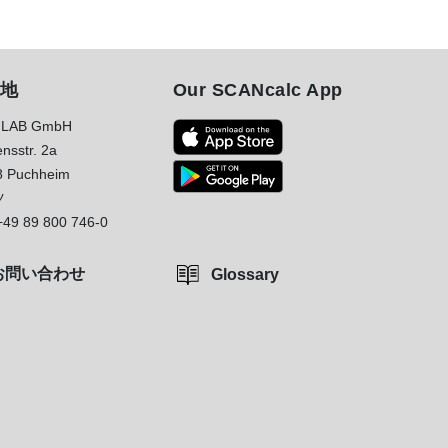
地
Our SCANcalc App
LAB GmbH
nsstr. 2a
8 Puchheim
ツ
+49 89 800 746-0
お問い合わせ
Glossary