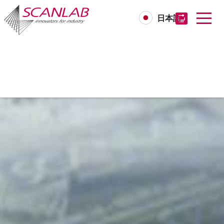
日本語
Skip
to
main
content