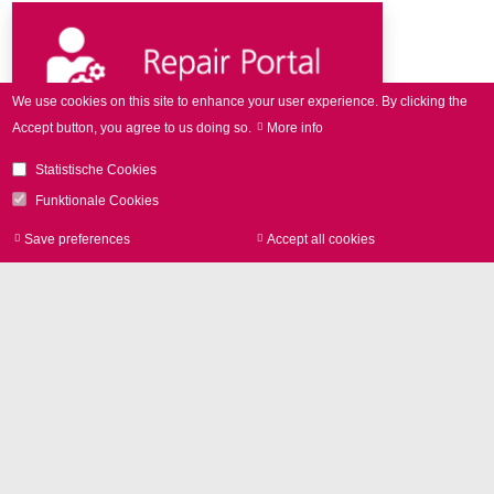
We use cookies on this site to enhance your user experience.
By clicking the
Accept button, you agree to us doing so.
More info
Access the SCANLAB
Statistische Cookies
Repair Portal here
Funktionale Cookies
Save preferences
Accept all cookies
Withdraw consen