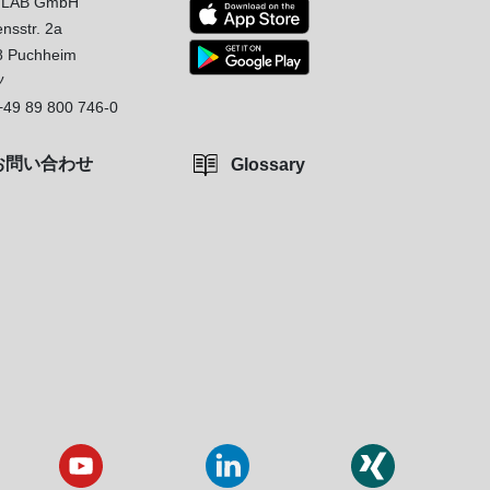
LAB GmbH
nsstr. 2a
8 Puchheim
ツ
+49 89 800 746-0
お問い合わせ
Glossary