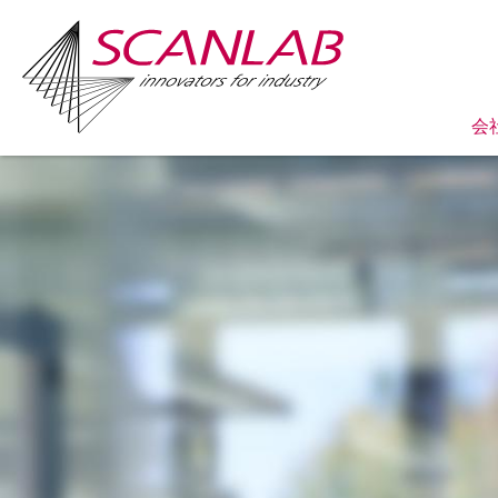
会
Skip
to
main
content