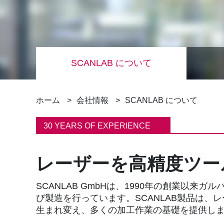
SCANLAB について
パ
ホーム
会社情報
SCANLAB について
ン
30 YEARS OF EXPERIENCE
く
レーザーを高精度ツー
ず
SCANLAB GmbHは、1990年の創業以
び製造を行っています。SCANLAB製品は、
生まれ変え、多くの加工作業の基礎を提供し