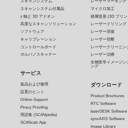
スキャンシステム
レーザーマーキング
スキャンシステム付属品
マイクロ加工
z 軸と 3D アドオン
積層造形 (3D プリン
高度なスキャンソリューション
レーザードリリング
ソフトウェア
レーザー溶接
キャリブレーション
レーザー切断
コントロールボード
レーザークリーニン
ガルバノスキャナー
レーザー治療
生物医学イメージン
ング
サービス
返品および修理
ダウンロード
設置のヒント
Product Brochures
Online-Support
RTC Software
Piracy Proofing
laserDESK Software
用語集 (
SCAN
pedia)
sync
AXIS
Software
SCANcalc App
Image Library