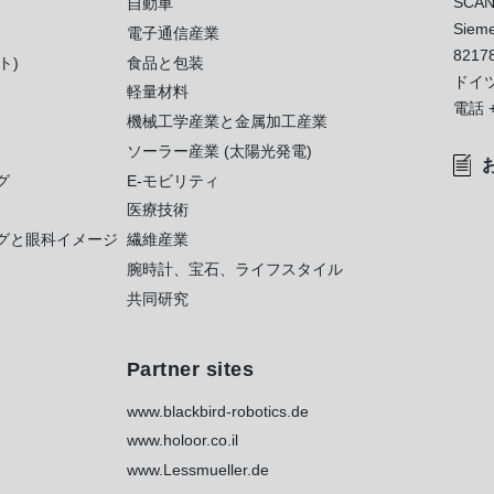
SCAN
自動車
Sieme
電子通信産業
8217
ト)
食品と包装
ドイ
軽量材料
電話
機械工学産業と金属加工産業
ソーラー産業 (太陽光発電)
グ
E-モビリティ
医療技術
グと眼科イメージ
繊維産業
腕時計、宝石、ライフスタイル
共同研究
Partner sites
www.blackbird-robotics.de
www.holoor.co.il
www.Lessmueller.de