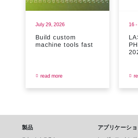
July 29, 2026
16 
Build custom
LA
machine tools fast
PH
20
read more
r
製品
アプリケーショ