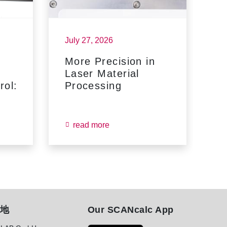
July 27, 2026
Ju
More Precision in
N
Laser Material
S
ol:
Processing
M
a
read more
地
Our SCANcalc App