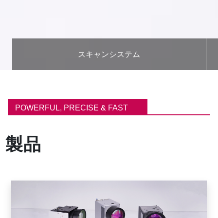
スキャンシステム
パ
ン
POWERFUL, PRECISE & FAST
く
ず
製品