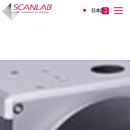
日本語
Skip
to
main
content