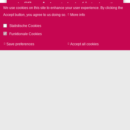
お問い合わせをお待ちして
We use cookies on this site to enhance your user experience.
By clicking the
おります。
Accept button, you agree to us doing so.
More info
Statistische Cookies
Funktionale Cookies
電話 +49 89 800 746-0
Save preferences
Accept all cookies
Withdraw consen
お問い合わせフォーム
アプリケーション
ツールとしてのレーザー