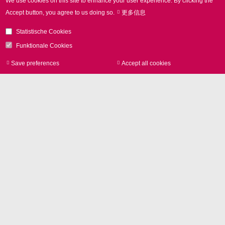
We use cookies on this site to enhance your user experience.
By clicking the
NEWS
Accept button, you agree to us doing so.
更多信息
Statistische Cookies
Funktionale Cookies
Save preferences
Accept all cookies
Withdraw consen
29.07.2026
快速定制增材制造设备控制系统