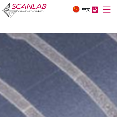
中文
Skip
to
main
content