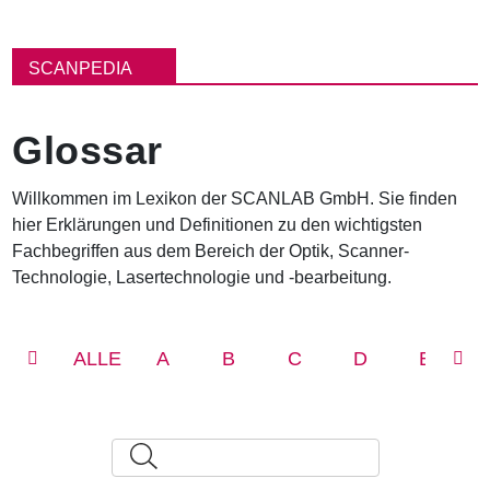
P
f
SCANPEDIA
a
d
n
Glossar
a
v
i
Willkommen im Lexikon der SCANLAB GmbH. Sie finden
g
hier Erklärungen und Definitionen zu den wichtigsten
a
t
Fachbegriffen aus dem Bereich der Optik, Scanner-
i
Technologie, Lasertechnologie und -bearbeitung.
o
n
ALLE
A
B
C
D
E