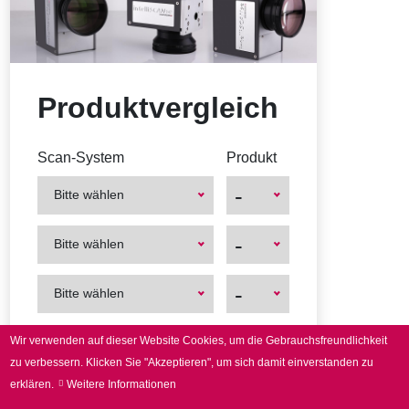
Produktvergleich
Scan-System
Produkt
-
Bitte wählen
First
First
-
Bitte wählen
Product
Product
First
First
-
Bitte wählen
Product
Product
Wir verwenden auf dieser Website Cookies, um die Gebrauchsfreundlichkeit
zu verbessern.
Klicken Sie "Akzeptieren", um sich damit einverstanden zu
erklären.
Weitere Informationen