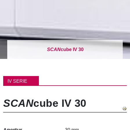
SCAN
cube IV 30
P
f
IV SERIE
a
d
n
SCAN
cube IV 30
a
v
i
g
a
Apertur
30 mm