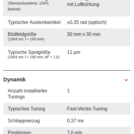
(Standardsysteme, 100%
mit Luftkühlung
Betrieb)
Typischer Auslenkwinkel
±0,35 rad (optisch)
Bildfeldgröße
30 mm x 30 mm
(1064 nm, f = 160 mm)
Typische Spotgröße
11 µm
2
(1064 nm, f = 160 mm, M
= 1,0)
Show
Dynamik
Anzahl installierter
1
Tunings
Typisches Tuning
Fast-Vector-Tuning
Schleppverzug
0,37 ms
Positionier­
7,0 m/s