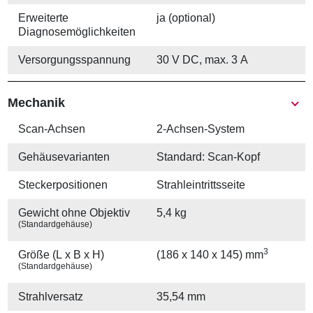
Erweiterte
ja (optional)
Diagnosemöglichkeiten
Versorgungs­spannung
30 V DC, max. 3 A
Mechanik
Scan-Achsen
2-Achsen-System
Gehäuse­varianten
Standard: Scan-Kopf
Stecker­positionen
Strahleintrittsseite
Gewicht ohne Objektiv
5,4 kg
(Standardgehäuse)
3
Größe (L x B x H)
(186 x 140 x 145) mm
(Standardgehäuse)
Strahlversatz
35,54 mm