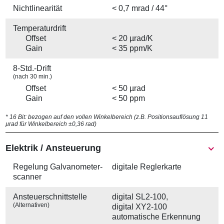
Nichtlinearität
< 0,7 mrad / 44°
Temperaturdrift
Offset
< 20 µrad/K
Gain
< 35 ppm/K
8-Std.-Drift
(nach 30 min.)
Offset
< 50 µrad
Gain
< 50 ppm
* 16 Bit: bezogen auf den vollen Winkelbereich (z.B. Positionsauflösung 11
µrad für Winkelbereich ±0,36 rad)
Elektrik / Ansteuerung
Regelung Galvanometer­
digitale Reglerkarte
scanner
Ansteuer­schnittstelle
digital SL2-100,
(Alternativen)
digital XY2-100
automatische Erkennung