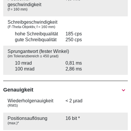
geschwindigkeit
(f = 160 mm)
Schreibgeschwindigkeit
(F-Theta-Objektiv, f = 160 mm)
hohe Schreibqualität
185 cps
gute Schreibqualität
250 cps
Sprungantwort (fester Winkel)
(im Toleranzbereich ± 450 µrad)
10 mrad
0,81 ms
100 mrad
2,86 ms
Genauigkeit
Wiederhol­genauigkeit
< 2 µrad
(RMS)
Positions­auflösung
16 bit *
(max.)*