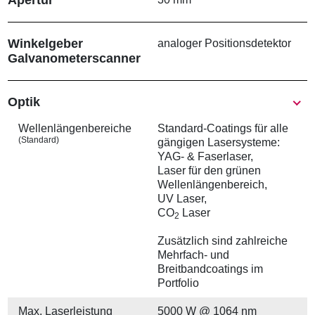
t
i
o
n
Winkelgeber
analoger Positionsdetektor
Galvanometer­scanner
Show
Optik
Wellenlängen­bereiche
Standard-Coatings für alle
(Standard)
gängigen Lasersysteme:
YAG- & Faserlaser,
Laser für den grünen
Wellenlängenbereich,
UV Laser,
CO
Laser
2
Zusätzlich sind zahlreiche
Mehrfach- und
Breitbandcoatings im
Portfolio
Max. Laserleistung
5000 W @ 1064 nm