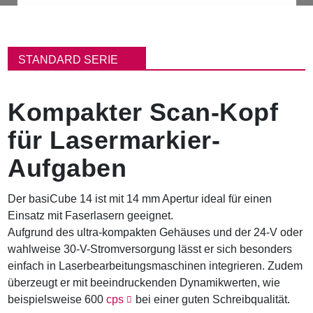
P
f
STANDARD SERIE
a
d
n
Kompakter Scan-Kopf
a
v
für Lasermarkier-
i
g
Aufgaben
a
t
i
Der basiCube 14 ist mit 14 mm Apertur ideal für einen
o
Einsatz mit Faserlasern geeignet.
n
Aufgrund des ultra-kompakten Gehäuses und der 24-V oder
wahlweise 30-V-Stromversorgung lässt er sich besonders
einfach in Laserbearbeitungsmaschinen integrieren. Zudem
überzeugt er mit beeindruckenden Dynamikwerten, wie
beispielsweise 600
cps
bei einer guten Schreibqualität.