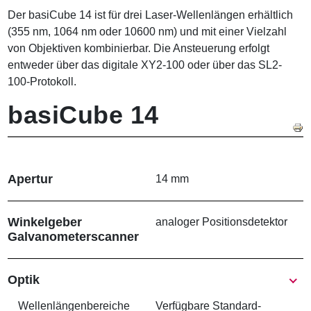
Der basiCube 14 ist für drei Laser-Wellenlängen erhältlich
(355 nm, 1064 nm oder 10600 nm) und mit einer Vielzahl
von Objektiven kombinierbar. Die Ansteuerung erfolgt
entweder über das digitale XY2-100 oder über das SL2-
100-Protokoll.
basiCube 14
Apertur
14 mm
Winkelgeber
analoger Positionsdetektor
Galvanometer­scanner
Show
Optik
Wellenlängen­bereiche
Verfügbare Standard-