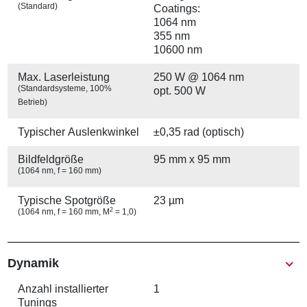
(Standard)
Coatings:
1064 nm
355 nm
10600 nm
Max. Laserleistung
250 W @ 1064 nm
(Standardsysteme, 100%
opt. 500 W
Betrieb)
Typischer Auslenkwinkel
±0,35 rad (optisch)
Bildfeldgröße
95 mm x 95 mm
(1064 nm, f = 160 mm)
Typische Spotgröße
23 µm
2
(1064 nm, f = 160 mm, M
= 1,0)
Show
Dynamik
Anzahl installierter
1
Tunings