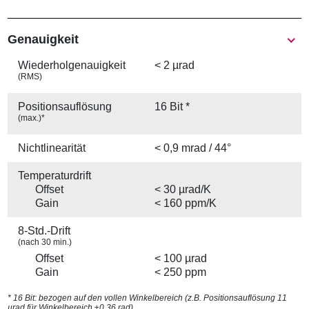
Genauigkeit
Wiederhol­genauigkeit
< 2 µrad
(RMS)
Positions­auflösung
16 Bit *
(max.)*
Nichtlinearität
< 0,9 mrad / 44°
Temperaturdrift
Offset
< 30 µrad/K
Gain
< 160 ppm/K
8-Std.-Drift
(nach 30 min.)
Offset
< 100 µrad
Gain
< 250 ppm
* 16 Bit: bezogen auf den vollen Winkelbereich (z.B. Positionsauflösung 11
µrad für Winkelbereich ±0,36 rad)