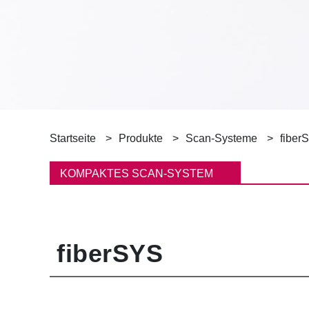
P
Startseite
Produkte
Scan-Systeme
fiber
f
KOMPAKTES SCAN-SYSTEM
a
d
fiberSYS
n
a