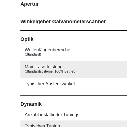
v
Apertur
i
g
Winkelgeber Galvanometer­scanner
a
Show
Optik
t
Wellenlängen­bereiche
i
(Standard)
o
Max. Laserleistung
(Standardsysteme, 100% Betrieb)
n
Typischer Auslenkwinkel
Show
Dynamik
Anzahl installierter Tunings
Typisches Tuning