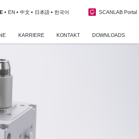
SCANLAB Portal
E
EN
中文
日本語
한국어
NE
KARRIERE
KONTAKT
DOWNLOADS