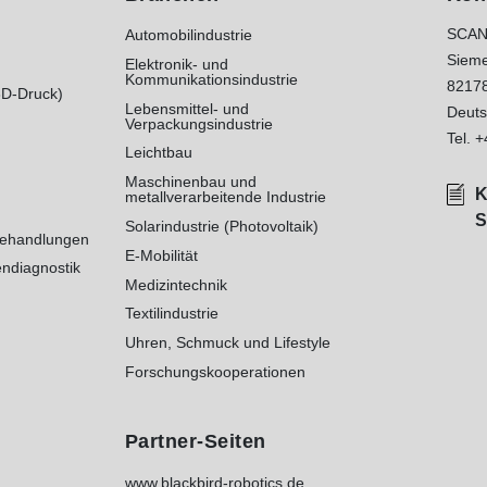
SCAN
Automobilindustrie
Sieme
Elektronik- und
Kommunikationsindustrie
8217
3D-Druck)
Lebensmittel- und
Deuts
Verpackungsindustrie
Tel.
+
Leichtbau
Maschinenbau und
K
metallverarbeitende Industrie
S
Solarindustrie (Photovoltaik)
behandlungen
E-Mobilität
ndiagnostik
Medizintechnik
Textilindustrie
Uhren, Schmuck und Lifestyle
Forschungskooperationen
Partner-Seiten
www.blackbird-robotics.de