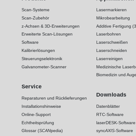
Scan-Systeme
Lasermarkieren
Scan-Zubehör
Mikrobearbeitung
z-Achsen & 3D-Erweiterungen
Additive Fertigung (
Erweiterte Scan-Lösungen
Laserbohren
Software
Laserschweißen
Kalibrierlösungen
Laserschneiden
Steuerungselektronik
Laserreinigen
Galvanometer-Scanner
Medizinische Laser
Biomedizin und Auge
Service
Downloads
Reparaturen und Rücklieferungen
Installationshinweise
Datenblätter
Online-Support
RTC-Software
Echtheitsprüfung
laserDESK-Software
Glossar (
SCAN
pedia)
sync
AXIS
-Software