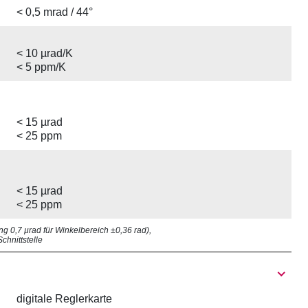
< 0,5 mrad / 44°
< 10 µrad/K
< 5 ppm/K
< 15 µrad
< 25 ppm
< 15 µrad
< 25 ppm
ng 0,7 µrad für Winkelbereich ±0,36 rad),
chnittstelle
digitale Reglerkarte