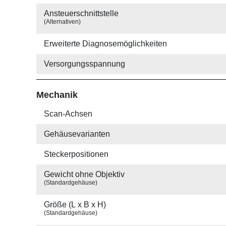
Ansteuer­schnittstelle
(Alternativen)
Erweiterte Diagnosemöglichkeiten
Versorgungs­spannung
Mechanik
Scan-Achsen
Gehäuse­varianten
Stecker­positionen
Gewicht ohne Objektiv
(Standardgehäuse)
Größe (L x B x H)
(Standardgehäuse)