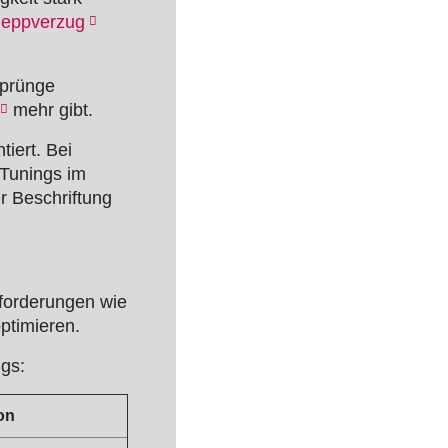
leppverzug
Sprünge
mehr gibt.
tiert. Bei
 Tunings im
r Beschriftung
nforderungen wie
ptimieren.
ngs:
on