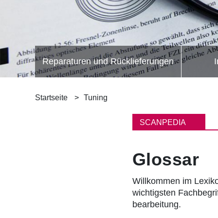
Reparaturen und Rücklieferungen
I
P
Startseite
Tuning
f
SCANPEDIA
a
Glossar
d
n
Willkommen im Lexiko
wichtigsten Fachbegri
a
bearbeitung.