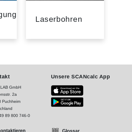
igung
Laserbohren
La
takt
Unsere SCANcalc App
LAB GmbH
nsstr. 2a
8 Puchheim
chland
49 89 800 746-0
ontaktieren
Glossar