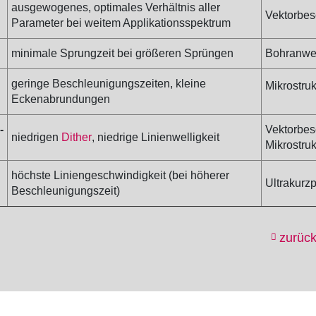
ausgewogenes, optimales Verhältnis aller
Vektorbes
Parameter bei weitem Applikationsspektrum
minimale Sprungzeit bei größeren Sprüngen
Bohranw
geringe Beschleunigungszeiten, kleine
Mikrostruk
Eckenabrundungen
-
Vektorbesc
niedrigen
Dither
, niedrige Linienwelligkeit
Mikrostruk
höchste Liniengeschwindigkeit (bei höherer
Ultrakurz
Beschleunigungszeit)
zurück