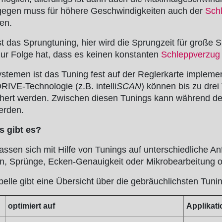
gegen muss für höhere Geschwindigkeiten auch der
Sch
en.
ist das Sprungtuning, hier wird die Sprungzeit für große 
zur Folge hat, dass es keinen konstanten
Schleppverzug
ystemen ist das
Tuning
fest auf der Reglerkarte implemen
RIVE-Technologie (z.B. intelli
SCAN
) können bis zu drei
hert werden. Zwischen diesen Tunings kann während de
erden.
s gibt es?
ssen sich mit Hilfe von Tunings auf unterschiedliche A
en, Sprünge, Ecken-Genauigkeit oder Mikrobearbeitung o
belle gibt eine Übersicht über die gebräuchlichsten Tuni
optimiert auf
Applikati