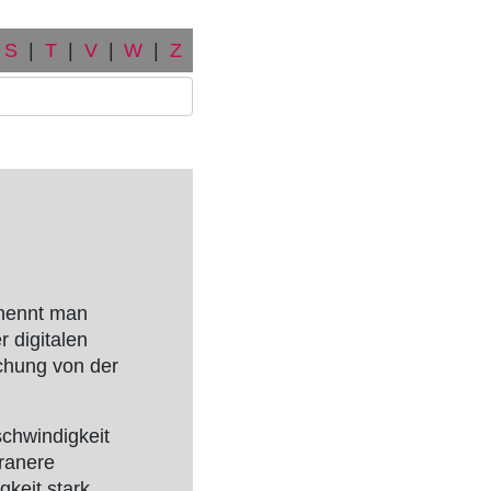
S
|
T
|
V
|
W
|
Z
 nennt man
 digitalen
chung von der
chwindigkeit
granere
gkeit stark