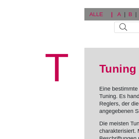
v
i
ALLE
|
A
|
B
|
g
a
t
T
i
Tuning
o
n
Eine bestimmte
Tuning
. Es hand
Reglers, der d
angegebenen Sol
Die meisten Tu
charakterisiert.
Beschriftungen 