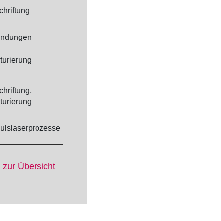
chriftung
endungen
turierung
hriftung,
turierung
pulslaserprozesse
 zur Übersicht