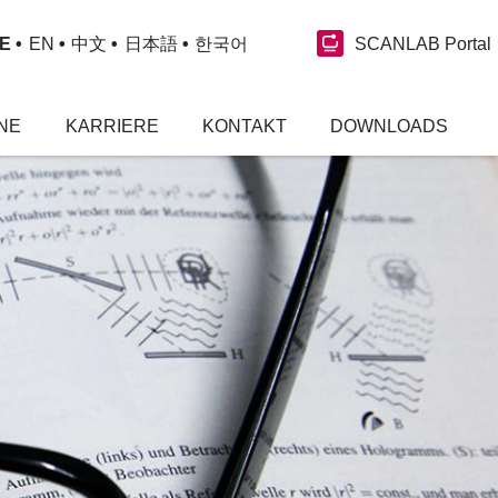
SCANLAB Portal
E
EN
中文
日本語
한국어
NE
KARRIERE
KONTAKT
DOWNLOADS