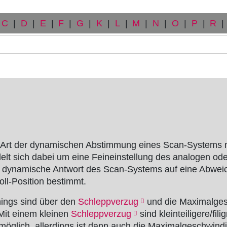
C
|
D
|
E
|
F
|
G
|
K
|
L
|
M
|
N
|
O
|
P
|
R
|
 Art der dynamischen Abstimmung eines Scan-Systems
elt sich dabei um eine Feineinstellung des analogen oder
ie dynamische Antwort des Scan-Systems auf eine Abwei
l-Position bestimmt.
nings sind über den
Schleppverzug
und die Maximalges
 Mit einem kleinen
Schleppverzug
sind kleinteiligere/fili
möglich, allerdings ist dann auch die Maximalgeschwindi