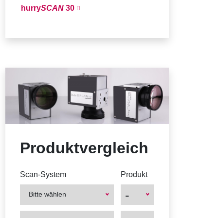
hurry
SCAN
30
Produktvergleich
Scan-System
Produkt
-
Bitte wählen
First
First