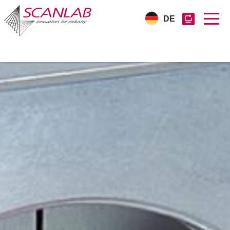
DE
Direkt
zum
Inhalt