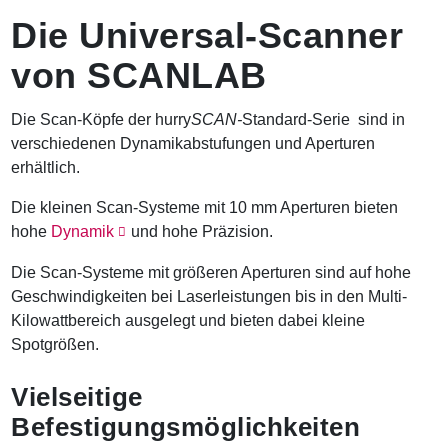
n
Die Universal-Scanner
a
v
von SCANLAB
i
g
a
Die Scan-Köpfe der hurry
SCAN-
Standard-Serie sind in
t
verschiedenen Dynamikabstufungen und Aperturen
i
o
erhältlich.
n
Die kleinen Scan-Systeme mit 10 mm Aperturen bieten
hohe
Dynamik
und hohe Präzision.
Die Scan-Systeme mit größeren Aperturen sind auf hohe
Geschwindigkeiten bei Laserleistungen bis in den Multi-
Kilowattbereich ausgelegt und bieten dabei kleine
Spotgrößen.
Vielseitige
Befestigungsmöglichkeiten