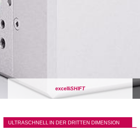
excelli
SHIFT
P
f
ULTRASCHNELL IN DER DRITTEN DIMENSION
a
d
n