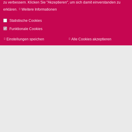
Zum Kontaktformular
zu verbessern.
Klicken Sie "Akzeptieren", um sich damit einverstanden zu
erklären.
Weitere Informationen
Statistische Cookies
Funktionale Cookies
Einstellungen speichen
Alle Cookies akzeptieren
Zu
zur
Kontakt
SCANLAB GmbH
Siemensstr. 2a
82178 Puchheim
Deutschland
Tel.
+49 89 800 746-0