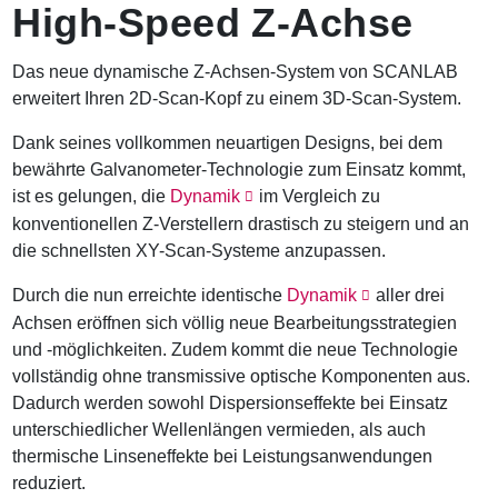
High-Speed Z-Achse
a
v
i
Das neue dynamische Z-Achsen-System von SCANLAB
g
erweitert Ihren 2D-Scan-Kopf zu einem 3D-Scan-System.
a
t
Dank seines vollkommen neuartigen Designs, bei dem
i
o
bewährte Galvanometer-Technologie zum Einsatz kommt,
n
ist es gelungen, die
Dynamik
im Vergleich zu
konventionellen Z-Verstellern drastisch zu steigern und an
die schnellsten XY-Scan-Systeme anzupassen.
Durch die nun erreichte identische
Dynamik
aller drei
Achsen eröffnen sich völlig neue Bearbeitungsstrategien
und -möglichkeiten. Zudem kommt die neue Technologie
vollständig ohne transmissive optische Komponenten aus.
Dadurch werden sowohl Dispersionseffekte bei Einsatz
unterschiedlicher Wellenlängen vermieden, als auch
thermische Linseneffekte bei Leistungsanwendungen
reduziert.