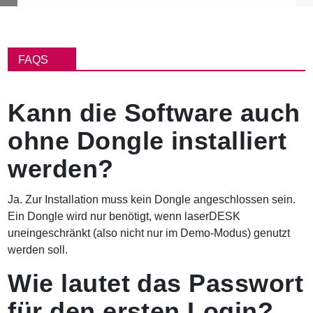
P
f
FAQS
a
d
n
Kann die Software auch
a
v
ohne Dongle installiert
i
g
werden?
a
t
i
Ja. Zur Installation muss kein Dongle angeschlossen sein.
o
Ein Dongle wird nur benötigt, wenn laserDESK
n
uneingeschränkt (also nicht nur im Demo-Modus) genutzt
werden soll.
Wie lautet das Passwort
für den ersten Login?