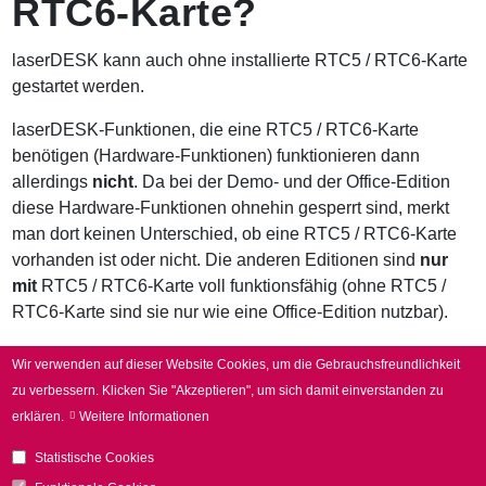
RTC6-Karte?
laserDESK kann auch ohne installierte RTC5 / RTC6-Karte
gestartet werden.
laserDESK-Funktionen, die eine RTC5 / RTC6-Karte
benötigen (Hardware-Funktionen) funktionieren dann
allerdings
nicht
. Da bei der Demo- und der Office-Edition
diese Hardware-Funktionen ohnehin gesperrt sind, merkt
man dort keinen Unterschied, ob eine RTC5 / RTC6-Karte
vorhanden ist oder nicht. Die anderen Editionen sind
nur
mit
RTC5 / RTC6-Karte voll funktionsfähig (ohne RTC5 /
RTC6-Karte sind sie nur wie eine Office-Edition nutzbar).
Warum lässt sich ein
Wir verwenden auf dieser Website Cookies, um die Gebrauchsfreundlichkeit
zu verbessern.
Klicken Sie "Akzeptieren", um sich damit einverstanden zu
Objekt nicht füllen?
erklären.
Weitere Informationen
Wenn sich ein Objekt nicht füllen lässt, so kann dies
Statistische Cookies
folgende Ursachen haben: