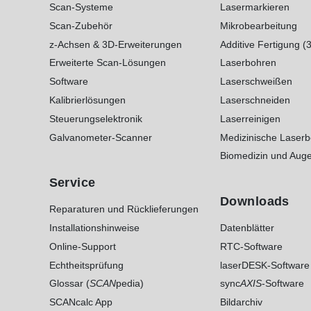
Scan-Systeme
Lasermarkieren
Scan-Zubehör
Mikrobearbeitung
z-Achsen & 3D-Erweiterungen
Additive Fertigung (
Erweiterte Scan-Lösungen
Laserbohren
Software
Laserschweißen
Kalibrierlösungen
Laserschneiden
Steuerungselektronik
Laserreinigen
Galvanometer-Scanner
Medizinische Laser
Biomedizin und Auge
Service
Downloads
Reparaturen und Rücklieferungen
Installationshinweise
Datenblätter
Online-Support
RTC-Software
Echtheitsprüfung
laserDESK-Software
Glossar (
SCAN
pedia)
sync
AXIS
-Software
SCANcalc App
Bildarchiv