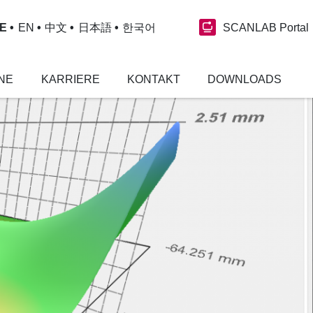
SCANLAB Portal
E
EN
中文
日本語
한국어
NE
KARRIERE
KONTAKT
DOWNLOADS