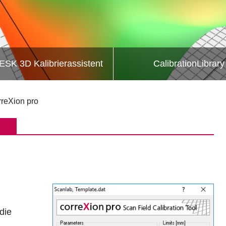
ESK 3D Kalibrierassistent
CalibrationLibrary
rreXion pro
die