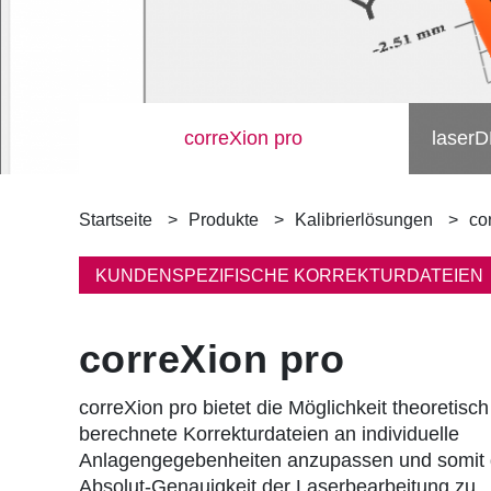
correXion pro
laserD
P
Startseite
Produkte
Kalibrierlösungen
co
f
KUNDENSPEZIFISCHE KORREKTURDATEIEN
a
correXion pro
d
n
correXion pro bietet die Möglichkeit theoretisch
berechnete Korrekturdateien an individuelle
a
Anlagengegebenheiten anzupassen und somit 
Absolut-Genauigkeit der Laserbearbeitung zu