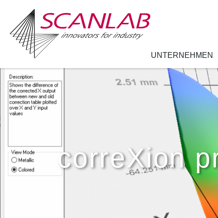
UNTERNEHMEN
Direkt
zum
Inhalt
correXion p