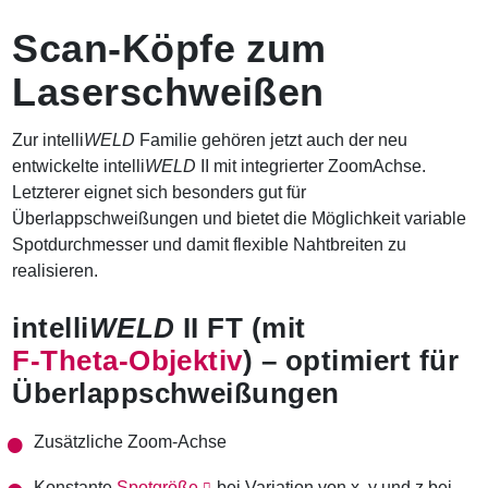
n
Scan-Köpfe zum
a
v
Laserschweißen
i
g
a
Zur intelli
WELD
Familie gehören jetzt auch der neu
t
entwickelte intelli
WELD
II mit integrierter ZoomAchse.
i
o
Letzterer eignet sich besonders gut für
n
Überlappschweißungen und bietet die Möglichkeit variable
Spotdurchmesser und damit flexible Nahtbreiten zu
realisieren.
intelli
WELD
II FT (mit
F-Theta-Objektiv
) –
optimiert für
Überlappschweißungen
Zusätzliche Zoom-Achse
Konstante
Spotgröße
bei Variation von x, y und z bei