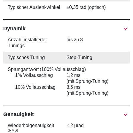
Typischer Auslenkwinkel
±0,35 rad (optisch)
Show
Dynamik
Anzahl installierter
bis zu 3
Tunings
Typisches Tuning
Step-Tuning
Sprungantwort (100% Vollausschlag)
1% Vollausschlag
1,2 ms
(mit Sprung-Tuning)
10% Vollausschlag
3,5 ms
(mit Sprung-Tuning)
Genauigkeit
Wiederhol­genauigkeit
< 2 µrad
(RMS)