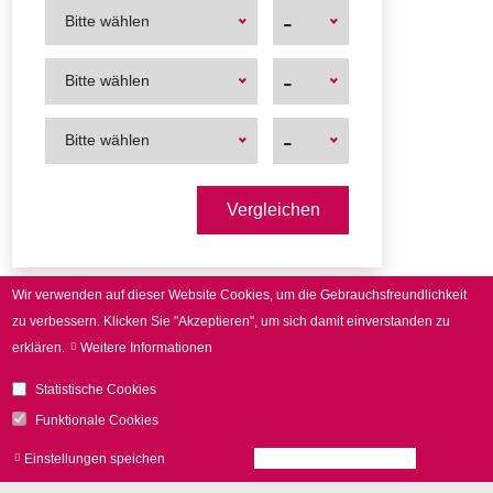
-
Bitte wählen
First
First
-
Bitte wählen
Product
Product
First
First
-
Bitte wählen
Product
Product
Wir verwenden auf dieser Website Cookies, um die Gebrauchsfreundlichkeit
zu verbessern.
Klicken Sie "Akzeptieren", um sich damit einverstanden zu
erklären.
Weitere Informationen
Download
Statistische Cookies
intelli
WELD
Produktbroschüre
Funktionale Cookies
Einstellungen speichen
Alle Cookies akzeptieren
Zu
zur