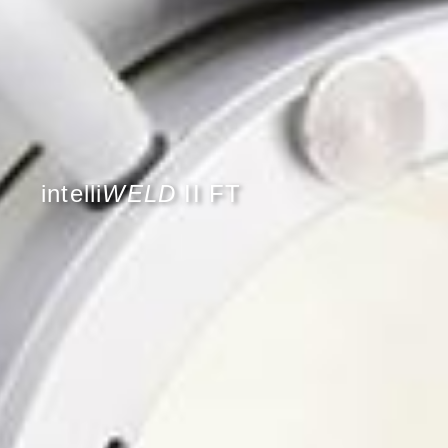
intelli
WELD
II FT