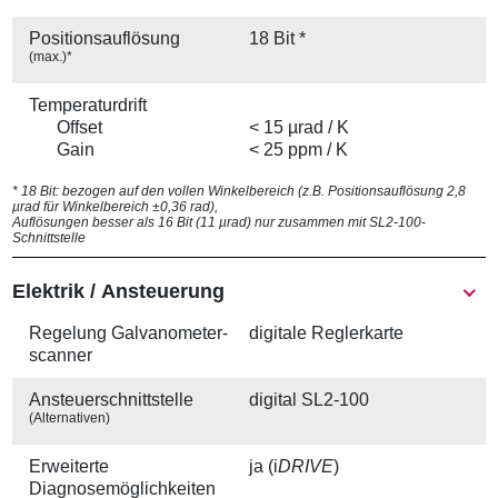
Positions­auflösung
18 Bit *
(max.)*
Temperaturdrift
Offset
< 15 µrad / K
Gain
< 25 ppm / K
* 18 Bit: bezogen auf den vollen Winkelbereich (z.B. Positionsauflösung 2,8
µrad für Winkelbereich ±0,36 rad),
Auflösungen besser als 16 Bit (11 µrad) nur zusammen mit SL2-100-
Schnittstelle
Elektrik / Ansteuerung
Regelung Galvanometer­
digitale Reglerkarte
scanner
Ansteuer­schnittstelle
digital SL2-100
(Alternativen)
Erweiterte
ja (i
DRIVE
)
Diagnosemöglichkeiten