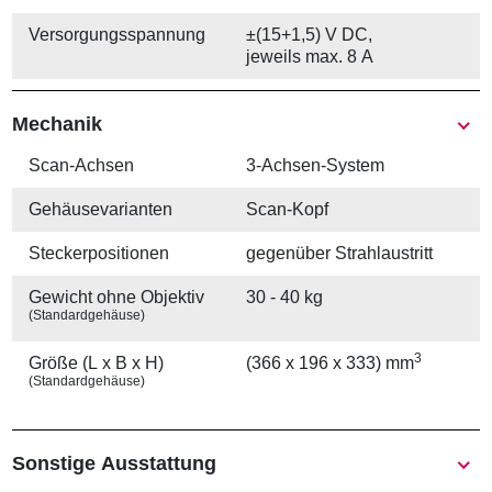
Versorgungs­spannung
±(15+1,5) V DC,
jeweils max. 8 A
Mechanik
Scan-Achsen
3-Achsen-System
Gehäuse­varianten
Scan-Kopf
Stecker­positionen
gegenüber Strahlaustritt
Gewicht ohne Objektiv
30 - 40 kg
(Standardgehäuse)
3
Größe (L x B x H)
(366 x 196 x 333) mm
(Standardgehäuse)
Sonstige Ausstattung