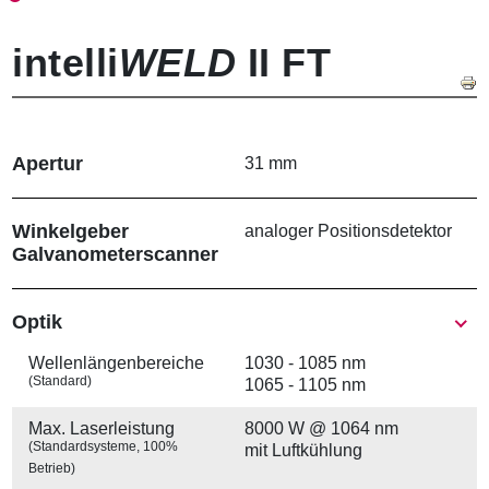
intelli
WELD
II FT
Apertur
31 mm
Winkelgeber
analoger Positionsdetektor
Galvanometer­scanner
Show
Optik
Wellenlängen­bereiche
1030 - 1085 nm
(Standard)
1065 - 1105 nm
Max. Laserleistung
8000 W @ 1064 nm
(Standardsysteme, 100%
mit Luftkühlung
Betrieb)