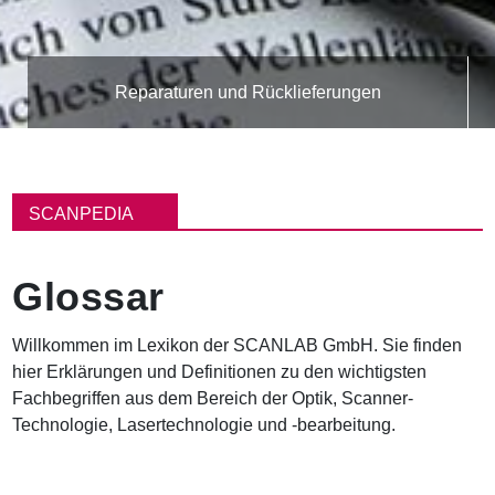
Reparaturen und Rücklieferungen
P
f
SCANPEDIA
a
d
n
Glossar
a
v
i
Willkommen im Lexikon der SCANLAB GmbH. Sie finden
g
hier Erklärungen und Definitionen zu den wichtigsten
a
t
Fachbegriffen aus dem Bereich der Optik, Scanner-
i
Technologie, Lasertechnologie und -bearbeitung.
o
n