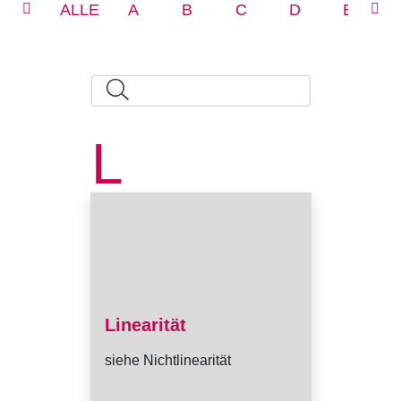
ALLE
A
B
C
D
E
L
Linearität
siehe Nichtlinearität