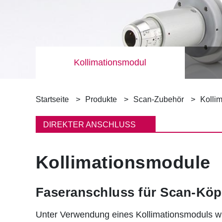
Kollimationsmodul
P
Startseite
Produkte
Scan-Zubehör
Kolli
f
DIREKTER ANSCHLUSS
a
Kollimationsmodule
d
n
Faseranschluss für Scan-Köp
a
Unter Verwendung eines Kollimationsmoduls wi