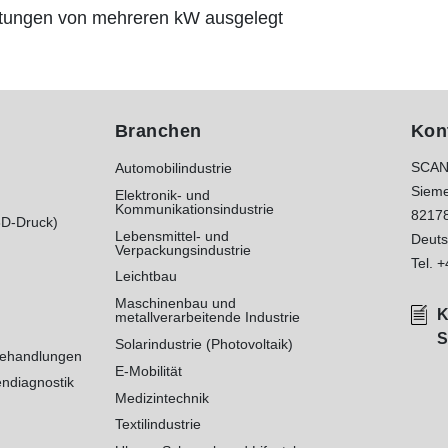
stungen von mehreren kW ausgelegt
Branchen
Kon
SCAN
Automobilindustrie
Sieme
Elektronik- und
Kommunikationsindustrie
8217
3D-Druck)
Lebensmittel- und
Deuts
Verpackungsindustrie
Tel.
+
Leichtbau
Maschinenbau und
K
metallverarbeitende Industrie
S
Solarindustrie (Photovoltaik)
behandlungen
E-Mobilität
ndiagnostik
Medizintechnik
Textilindustrie