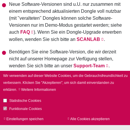
Neue Software-Versionen sind u.U. nur zusammen mit
einem entsprechend aktualisierten Dongle voll nutzbar
(mit "veralteten" Dongles können solche Software-
Versionen nur im Demo-Modus gestartet werden; siehe
auch
FAQ
). Wenn Sie ein Dongle-Upgrade erwerben
wollen, wenden Sie sich bitte an
SCANLAB
.
Benötigen Sie eine Software-Version, die wir derzeit
nicht auf unserer Homepage zur Verfügung stellen,
wenden Sie sich bitte an unser
Support-Team
.
Wir verwenden auf dieser Website Cookies, um die Gebrauchsfreundlichkeit zu
verbessern.
Klicken Sie "Akzeptieren", um sich damit einverstanden zu
erklären.
Weitere Informationen
Statistische Cookies
Funktionale Cookies
Einstellungen speichen
Alle Cookies akzeptieren
Zu
zur