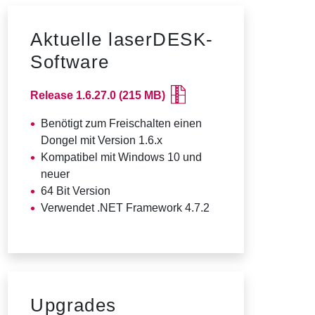
n
a
v
Aktuelle laserDESK-
i
g
Software
a
t
Release 1.6.27.0 (215 MB)
i
o
Benötigt zum Freischalten einen
n
Dongel mit Version 1.6.x
Kompatibel mit Windows 10 und
neuer
64 Bit Version
Verwendet .NET Framework 4.7.2
Upgrades