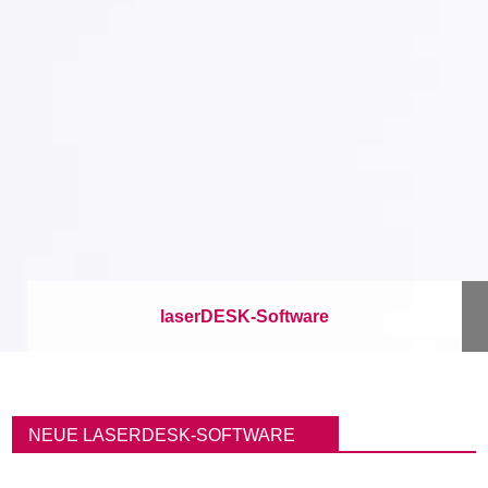
laserDESK-Software
P
f
NEUE LASERDESK-SOFTWARE
a
d