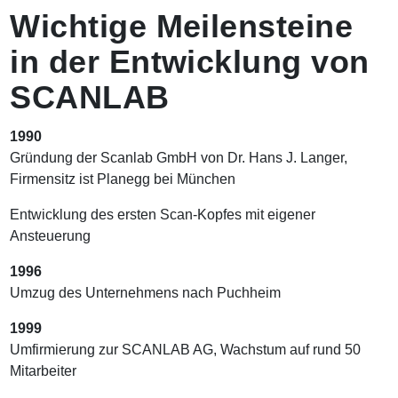
n
Wichtige Meilensteine
a
v
in der Entwicklung von
i
g
SCANLAB
a
t
i
1990
o
Gründung der Scanlab GmbH von Dr. Hans J. Langer,
n
Firmensitz ist Planegg bei München
Entwicklung des ersten Scan-Kopfes mit eigener
Ansteuerung
1996
Umzug des Unternehmens nach Puchheim
1999
Umfirmierung zur SCANLAB AG, Wachstum auf rund 50
Mitarbeiter