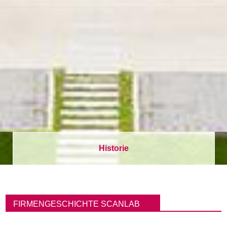
Historie
P
f
FIRMENGESCHICHTE SCANLAB
a
d