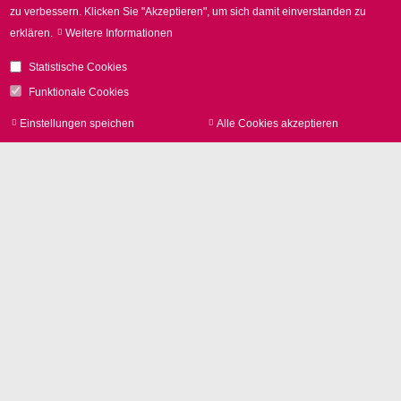
zu verbessern.
Klicken Sie "Akzeptieren", um sich damit einverstanden zu
erklären.
Weitere Informationen
Statistische Cookies
Funktionale Cookies
Einstellungen speichen
Alle Cookies akzeptieren
Zu
zur
Kontakt
SCANLAB GmbH
Siemensstr. 2a
82178 Puchheim
Deutschland
Tel.
+49 89 800 746-0