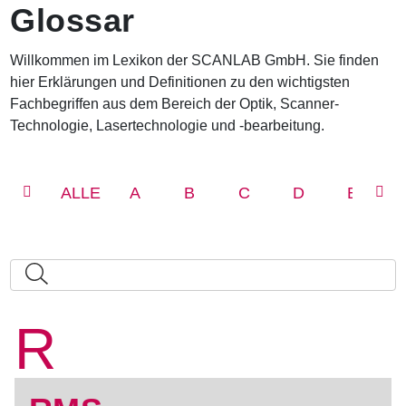
Glossar
a
v
i
Willkommen im Lexikon der SCANLAB GmbH. Sie finden
g
hier Erklärungen und Definitionen zu den wichtigsten
a
t
Fachbegriffen aus dem Bereich der Optik, Scanner-
i
Technologie, Lasertechnologie und -bearbeitung.
o
n
ALLE
A
B
C
D
E
R