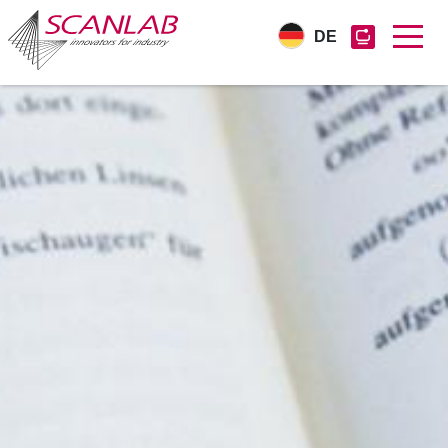
DE
Direkt
zum
Inhalt