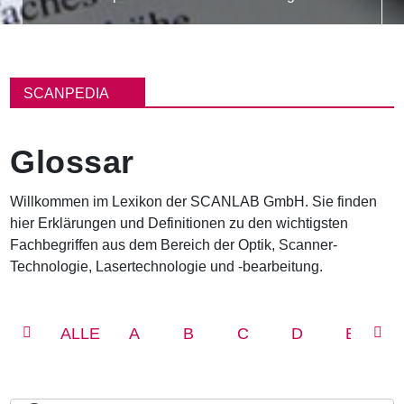
P
f
SCANPEDIA
a
d
n
Glossar
a
v
i
Willkommen im Lexikon der SCANLAB GmbH. Sie finden
g
hier Erklärungen und Definitionen zu den wichtigsten
a
t
Fachbegriffen aus dem Bereich der Optik, Scanner-
i
Technologie, Lasertechnologie und -bearbeitung.
o
n
ALLE
A
B
C
D
E