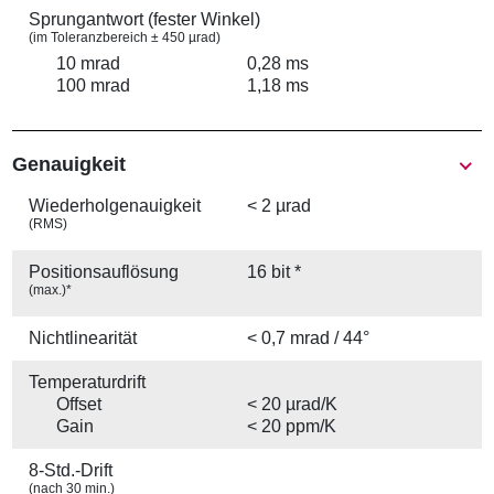
Sprungantwort (fester Winkel)
(im Toleranzbereich ± 450 µrad)
10 mrad
0,28 ms
100 mrad
1,18 ms
Genauigkeit
Wiederhol­genauigkeit
< 2 µrad
(RMS)
Positions­auflösung
16 bit *
(max.)*
Nichtlinearität
< 0,7 mrad / 44°
Temperaturdrift
Offset
< 20 µrad/K
Gain
< 20 ppm/K
8-Std.-Drift
(nach 30 min.)