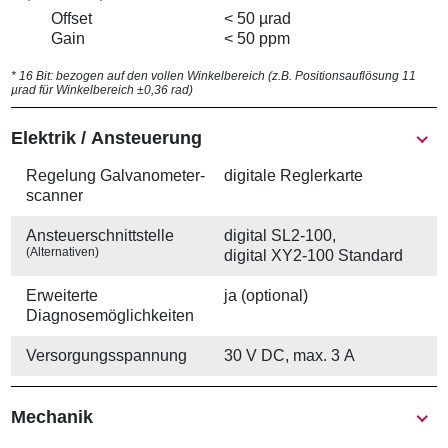
Offset
< 50 µrad
Gain
< 50 ppm
* 16 Bit: bezogen auf den vollen Winkelbereich (z.B. Positionsauflösung 11
µrad für Winkelbereich ±0,36 rad)
Elektrik / Ansteuerung
Regelung Galvanometer­
digitale Reglerkarte
scanner
Ansteuer­schnittstelle
digital SL2-100,
(Alternativen)
digital XY2-100 Standard
Erweiterte
ja (optional)
Diagnosemöglichkeiten
Versorgungs­spannung
30 V DC, max. 3 A
Mechanik