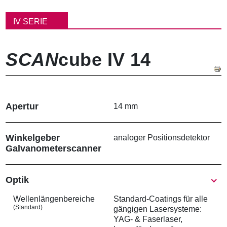
P
f
IV SERIE
a
d
n
SCAN
cube IV 14
a
v
i
g
a
Apertur
t
14 mm
i
o
n
Winkelgeber
analoger Positionsdetektor
Galvanometer­scanner
Show
Optik
Wellenlängen­bereiche
Standard-Coatings für alle
(Standard)
gängigen Lasersysteme:
YAG- & Faserlaser,