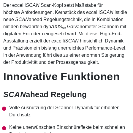
a
Der excelli
SCAN
Scan-Kopf setzt Maßstäbe für
t
höchste Anforderungen. Kernstück des excelli
SCAN
ist die
i
o
neue
SCAN
ahead Regelungstechnik, die in Kombination
n
mit den bewährten dyn
AXIS
Galvanometer-Scannern mit
se
digitalen Encodern eingesetzt wird. Mit dieser High-End-
Ausstattung erzielt der excelli
SCAN
hinsichtlich
Dynamik
und Präzision ein bislang unerreichtes Performance-Level.
In der Anwendung führt dies zu einer enormen Steigerung
der Produktivität und der Prozessgenauigkeit.
Innovative Funktionen
SCAN
ahead Regelung
Volle Ausnutzung der Scanner-
D
ynamik für erhöhten
Durchsatz
Keine unerwünschten Einschnüreffekte beim schnellen