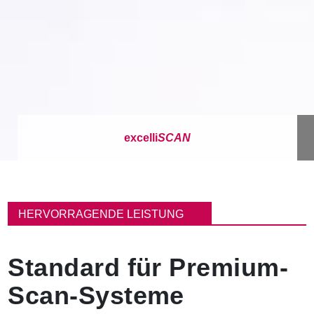
excelli
SCAN
P
f
HERVORRAGENDE LEISTUNG
a
d
n
Standard für Premium-
a
v
Scan-Systeme
i
g