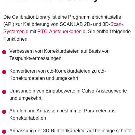
v
i
g
Die CalibrationLibrary ist eine Programmierschnittstelle
a
t
(API) zur Kalibrierung von SCANLAB 2D- und 3D-
Scan-
i
Systemen
mit
RTC-Ansteuerkarten
. Sie enthält folgende
o
Funktionen:
n
Verbessern von Korrekturdateien auf Basis von
Testpunktvermessungen
Konvertieren von ctb-Korrekturdateien zu ct5-
Korrekturdateien und umgekehrt
Umwandeln von Eingabewerte in Galvo-Ansteuerwerte
und umgekehrt
Abrufen und Anpassen bestimmter Parameter aus
Korrekturtabellen
Anpassung der 3D-Bildfeldkorrektur auf beliebige schiefe