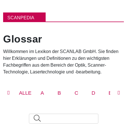
P
f
SCANPEDIA
a
d
n
Glossar
a
v
i
Willkommen im Lexikon der SCANLAB GmbH. Sie finden
g
hier Erklärungen und Definitionen zu den wichtigsten
a
t
Fachbegriffen aus dem Bereich der Optik, Scanner-
i
Technologie, Lasertechnologie und -bearbeitung.
o
n
ALLE
A
B
C
D
E