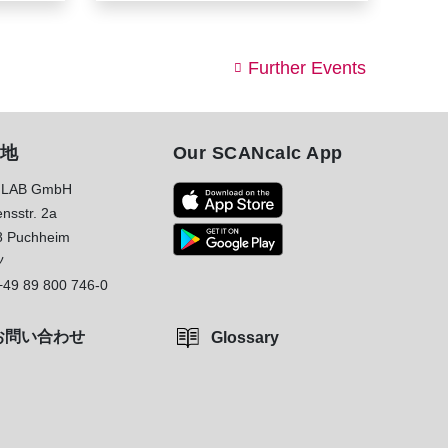
Further Events
地
Our SCANcalc App
LAB GmbH
nsstr. 2a
8 Puchheim
ツ
+49 89 800 746-0
お問い合わせ
Glossary