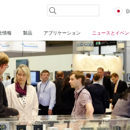
検
D
索
社情報
製品
アプリケーション
ニュースとイベン