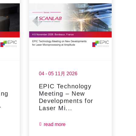
04 - 05 11月 2026
17
EPIC Technology
F
ing
Meeting – New
Developments for
r
Laser Mi...
read more