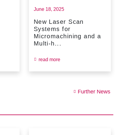
June 18, 2025
May 
New Laser Scan
SC
Systems for
Fin
Micromachining and a
Jun
Multi-h...
read more
re
Further News