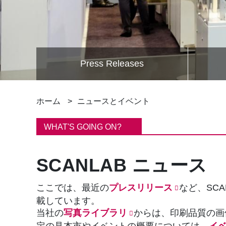
Press Releases
パ
ホーム
ニュースとイベント
ン
WHAT'S GOING ON?
く
SCANLAB ニュース
ず
ここでは、最近の
プレスリリース
など、SC
載しています。
当社の
写真ライブラリ
からは、印刷品質の画
定の見本市やイベントの概要については、
イ