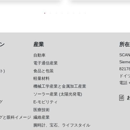
ン
産業
所在
SCAN
自動車
Sieme
電子通信産業
8217
ト)
食品と包装
ドイ
軽量材料
電話
機械工学産業と金属加工産業
ソーラー産業 (太陽光発電)
グ
E-モビリティ
医療技術
グと眼科イメージ
繊維産業
腕時計、宝石、ライフスタイル