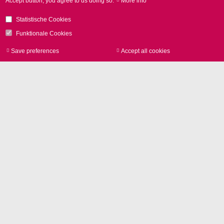
Accept button, you agree to us doing so.
More info
普遍的なツールに変換することで、素材に機能性や価
値を付加します。SCANLAB の幅広いスキャンソリュ
Statistische Cookies
ーションは、高速、正確、高効率、環境への配慮など
Funktionale Cookies
の要求にお応えします。
Save preferences
Accept all cookies
Withdraw consen
レーザーマーキング