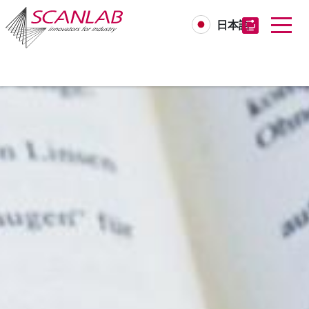
日本語
Skip
to
main
content