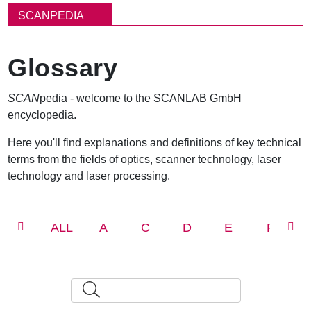
ン
SCANPEDIA
く
ず
Glossary
SCAN
pedia - welcome to the SCANLAB GmbH
encyclopedia.
Here you'll find explanations and definitions of key technical
terms from the fields of optics, scanner technology, laser
technology and laser processing.
ALL
A
C
D
E
F