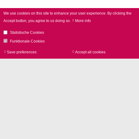
We use cookies on this site to enhance your user experience.
By clicking the
Accept button, you agree to us doing so.
More info
Statistische Cookies
Funktionale Cookies
Save preferences
Accept all cookies
Withdraw consen
レーザーマーキング