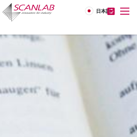
日本語
Skip
to
main
content