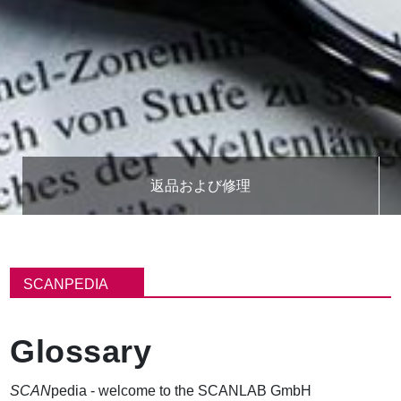
返品および修理
パ
ン
SCANPEDIA
く
ず
Glossary
SCAN
pedia - welcome to the SCANLAB GmbH