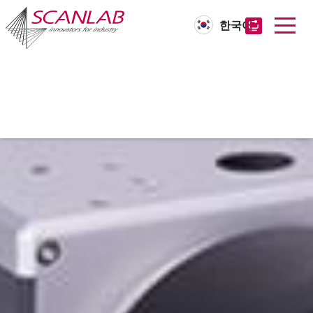
한국어
Skip
to
main
content