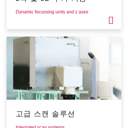
Dynamic focussing units and z axes
고급 스캔 솔루션
Integrated scan systems