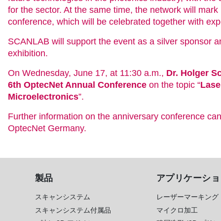
for the sector. At the same time, the network will mark 
conference, which will be celebrated together with exp
SCANLAB will support the event as a silver sponsor and 
exhibition.
On Wednesday, June 17, at 11:30 a.m.,
Dr. Holger S
6th OptecNet Annual Conference
on the topic “
Lase
Microelectronics
”.
Further information on the anniversary conference can 
OptecNet Germany.
製品
アプリケーショ
スキャンシステム
レーザーマーキング
スキャンシステム付属品
マイクロ加工