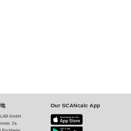
地
Our SCANcalc App
LAB GmbH
nsstr. 2a
8 Puchheim