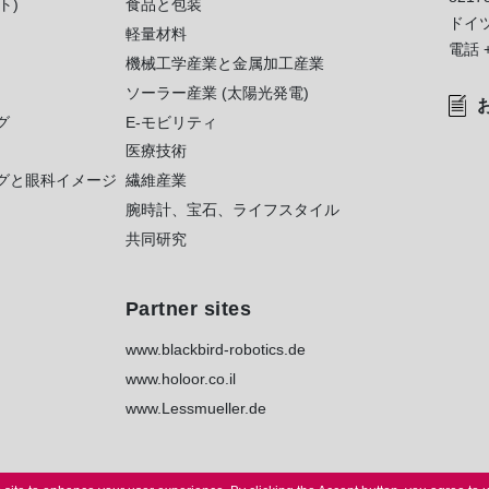
ト)
食品と包装
ドイ
軽量材料
電話
機械工学産業と金属加工産業
ソーラー産業 (太陽光発電)
グ
E-モビリティ
医療技術
グと眼科イメージ
繊維産業
腕時計、宝石、ライフスタイル
共同研究
Partner sites
www.blackbird-robotics.de
www.holoor.co.il
www.Lessmueller.de