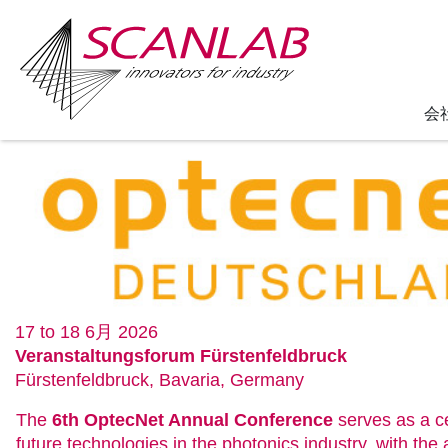
会
Skip
to
main
content
17 to 18 6月 2026
Veranstaltungsforum Fürstenfeldbruck
Fürstenfeldbruck
,
Bavaria
,
Germany
The
6th OptecNet Annual Conference
serves as a ce
future technologies in the photonics industry, with th