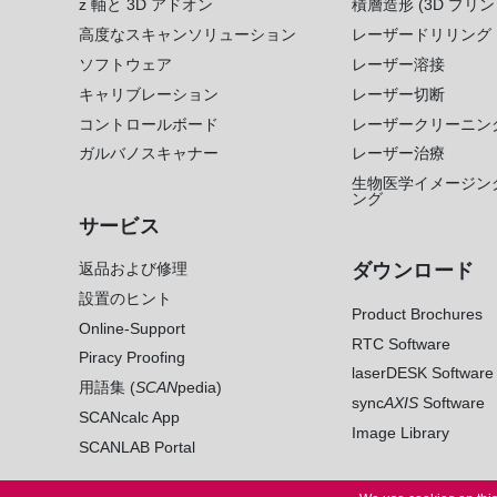
z 軸と 3D アドオン
積層造形 (3D プリン
高度なスキャンソリューション
レーザードリリング
ソフトウェア
レーザー溶接
キャリブレーション
レーザー切断
コントロールボード
レーザークリーニン
ガルバノスキャナー
レーザー治療
生物医学イメージン
ング
サービス
返品および修理
ダウンロード
設置のヒント
Product Brochures
Online-Support
RTC Software
Piracy Proofing
laserDESK Software
用語集 (
SCAN
pedia)
sync
AXIS
Software
SCANcalc App
Image Library
SCANLAB Portal