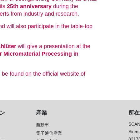
its
25th anniversary
during the
erts from industry and research.
will also participate in the table-top
chlüter
will give a presentation at the
r Micromaterial Processing in
be found on the official website of
ン
産業
所在
SCAN
自動車
Sieme
電子通信産業
8217