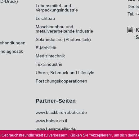
3D-Druck)
Lebensmittel- und
Deuts
Verpackungsindustrie
Tel.
+
Leichtbau
Maschinenbau und
K
metallverarbeitende Industrie
S
Solarindustrie (Photovoltaik)
behandlungen
E-Mobilität
ndiagnostik
Medizintechnik
Textilindustrie
Uhren, Schmuck und Lifestyle
Forschungskooperationen
Partner-Seiten
www.blackbird-robotics.de
www.holoor.co.il
www.Lessmueller.de
 Gebrauchsfreundlichkeit zu verbessern.
Klicken Sie "Akzeptieren", um sich damit 