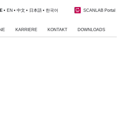
SCANLAB Portal
E
EN
中文
日本語
한국어
NE
KARRIERE
KONTAKT
DOWNLOADS