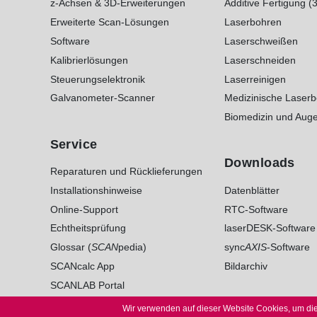
z-Achsen & 3D-Erweiterungen
Additive Fertigung (
Erweiterte Scan-Lösungen
Laserbohren
Software
Laserschweißen
Kalibrierlösungen
Laserschneiden
Steuerungselektronik
Laserreinigen
Galvanometer-Scanner
Medizinische Laser
Biomedizin und Auge
Service
Downloads
Reparaturen und Rücklieferungen
Installationshinweise
Datenblätter
Online-Support
RTC-Software
Echtheitsprüfung
laserDESK-Software
Glossar (
SCAN
pedia)
sync
AXIS
-Software
SCANcalc App
Bildarchiv
SCANLAB Portal
Wir verwenden auf dieser Website Cookies, um die