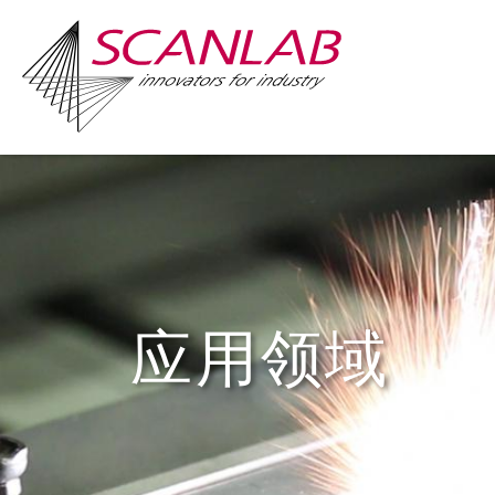
Skip
to
main
content
应用领域