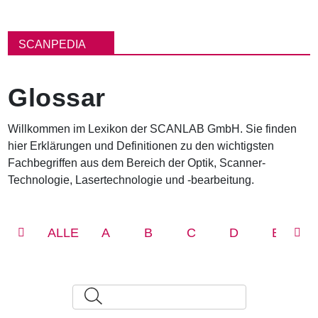
P
f
SCANPEDIA
a
d
n
Glossar
a
v
i
Willkommen im Lexikon der SCANLAB GmbH. Sie finden
g
hier Erklärungen und Definitionen zu den wichtigsten
a
t
Fachbegriffen aus dem Bereich der Optik, Scanner-
i
Technologie, Lasertechnologie und -bearbeitung.
o
n
ALLE
A
B
C
D
E