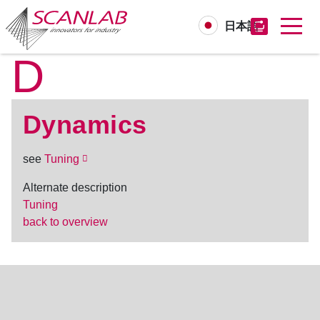
日本語
D
Skip
to
main
content
Dynamics
see
Tuning
Alternate description
Tuning
back to overview