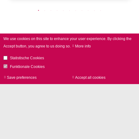
We use cookies on this site to enhance your user experience.
By clicking the
Accept button, you agree to us doing so.
More info
Statistische Cookies
Funktionale Cookies
所在地
Save preferences
Accept all cookies
Withdraw consen
SCANLAB GmbH
Siemensstr. 2a
82178 Puchheim
ドイツ
電話
+49 89 800 746-0
お問い合わせ