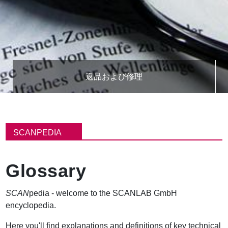
返品および修理
パ
ン
SCANPEDIA
く
ず
Glossary
SCAN
pedia - welcome to the SCANLAB GmbH
encyclopedia.
Here you'll find explanations and definitions of key technical