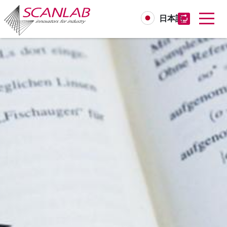
日本語
Skip
to
main
content