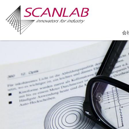
会
Skip
to
main
content