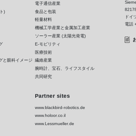
Sieme
電子通信産業
8217
ト)
食品と包装
ドイ
軽量材料
電話
機械工学産業と金属加工産業
ソーラー産業 (太陽光発電)
グ
E-モビリティ
医療技術
グと眼科イメージ
繊維産業
腕時計、宝石、ライフスタイル
共同研究
Partner sites
www.blackbird-robotics.de
www.holoor.co.il
www.Lessmueller.de