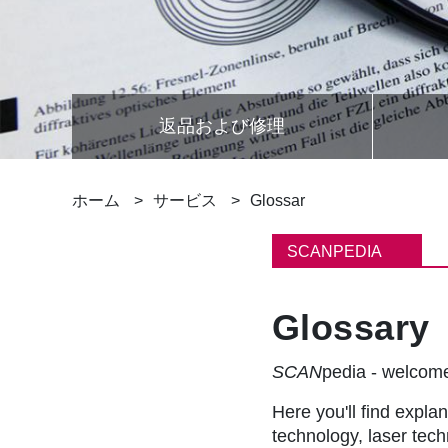
返品および修理
パ
ホーム
サービス
Glossar
ン
SCANPEDIA
く
Glossary
ず
SCAN
pedia - welco
Here you'll find explan
technology, laser tec