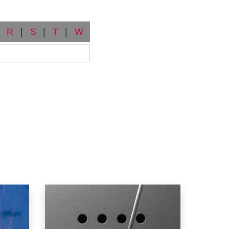
R
|
S
|
T
|
W