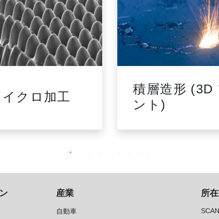
積層造形 (3D
マイクロ加工
ント)
ン
産業
所在
SCAN
自動車