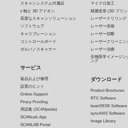
スキャンシステム付属品
マイクロ加工
z 軸と 3D アドオン
積層造形 (3D プリン
高度なスキャンソリューション
レーザードリリング
ソフトウェア
レーザー溶接
キャリブレーション
レーザー切断
コントロールボード
レーザークリーニン
ガルバノスキャナー
レーザー治療
生物医学イメージン
ング
サービス
返品および修理
ダウンロード
設置のヒント
Product Brochures
Online-Support
RTC Software
Piracy Proofing
laserDESK Software
用語集 (
SCAN
pedia)
sync
AXIS
Software
SCANcalc App
Image Library
SCANLAB Portal