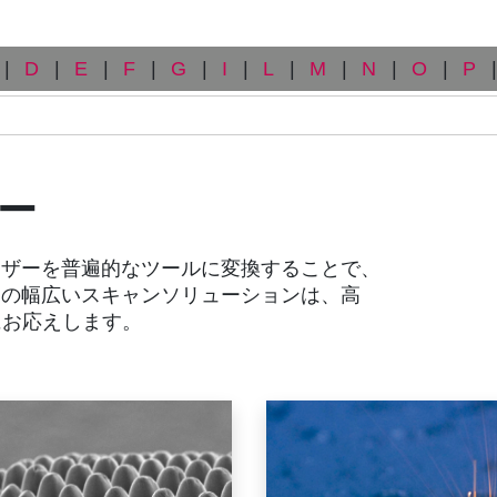
|
D
|
E
|
F
|
G
|
I
|
L
|
M
|
N
|
O
|
P
|
ー
レーザーを普遍的なツールに変換することで、
B の幅広いスキャンソリューションは、高
にお応えします。