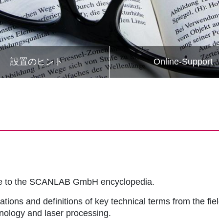
設置のヒント
Online-Support
me to the SCANLAB GmbH encyclopedia.
ations and definitions of key technical terms from the fie
hnology and laser processing.