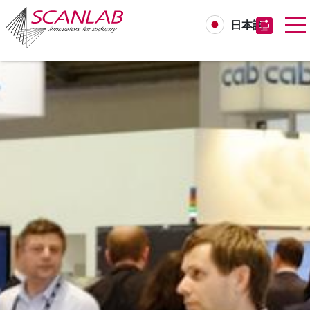
日本語
Skip
to
main
content