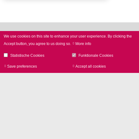
We use cookies on this site to enhance your user experience.
By clicking the
Accept button, you agree to us doing so.
More info
Statistische Cookies
Funktionale Cookies
所在地
Save preferences
Accept all cookies
Withdraw consen
SCANLAB GmbH
Siemensstr. 2a
82178 Puchheim
ドイツ
電話
+49 89 800 746-0
お問い合わせ