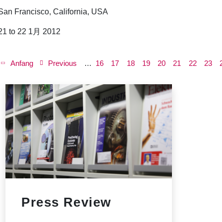
San Francisco, California, USA
21 to 22 1月 2012
P
a
First
Anfang
Previous
Previous
…
ペ
16
ペ
17
ペ
18
ペ
19
ペ
20
ペ
21
ペ
22
ペ
23
g
page
page
ー
ー
ー
ー
ー
ー
ー
ー
i
n
ジ
ジ
ジ
ジ
ジ
ジ
ジ
ジ
a
t
i
o
n
Press Review