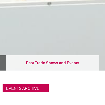
Past Trade Shows and Events
パ
ン
EVENTS ARCHIVE
く
ず