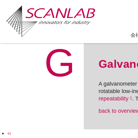
会
G
Skip
to
Galvan
main
content
A
galvanometer
rotatable low-in
repeatability
. 
back to overvie
P
Previous
‹‹