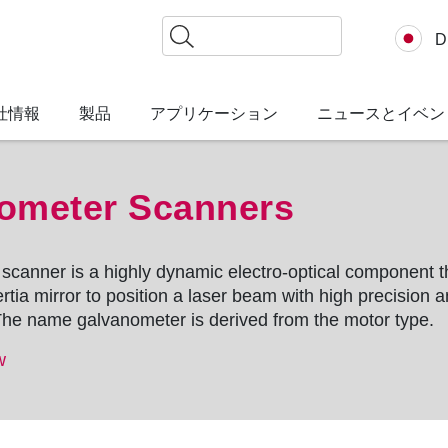
検
D
索
社情報
製品
アプリケーション
ニュースとイベン
ometer Scanners
 scanner
is a highly dynamic electro-optical component t
ertia mirror to position a laser beam with high precision 
The name galvanometer is derived from the motor type.
w