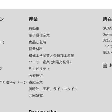
ン
産業
所在
SCAN
自動車
Sieme
電子通信産業
8217
ト)
食品と包装
ドイ
軽量材料
電話
機械工学産業と金属加工産業
ソーラー産業 (太陽光発電)
グ
E-モビリティ
医療技術
グと眼科イメージ
繊維産業
腕時計、宝石、ライフスタイル
共同研究
Partner sites