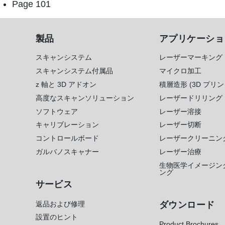
a
page
Page 101
g
i
製品
アプリケーショ
n
a
スキャンシステム
レーザーマーキング
t
スキャンシステム付属品
マイクロ加工
i
z 軸と 3D アドオン
積層造形 (3D プリン
o
高度なスキャンソリューション
レーザードリリング
n
ソフトウェア
レーザー溶接
キャリブレーション
レーザー切断
コントロールボード
レーザークリーニン
ガルバノスキャナー
レーザー治療
生物医学イメージン
ング
サービス
返品および修理
ダウンロード
設置のヒント
Product Brochures