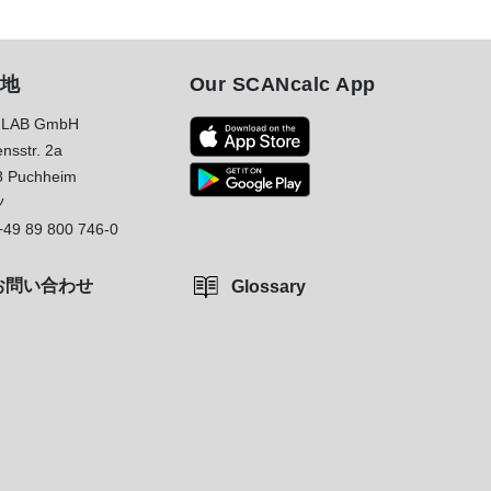
地
Our SCANcalc App
LAB GmbH
nsstr. 2a
8 Puchheim
ツ
+49 89 800 746-0
お問い合わせ
Glossary