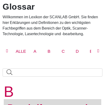
n
Glossar
a
v
i
Willkommen im Lexikon der SCANLAB GmbH. Sie finden
g
hier Erklärungen und Definitionen zu den wichtigsten
a
t
Fachbegriffen aus dem Bereich der Optik, Scanner-
i
Technologie, Lasertechnologie und -bearbeitung.
o
n
ALLE
A
B
C
D
E
B