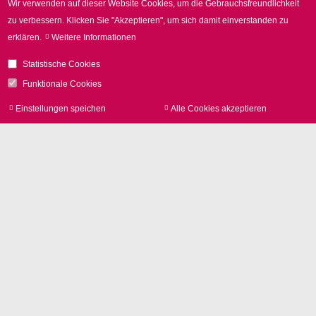
Wir verwenden auf dieser Website Cookies, um die Gebrauchsfreundlichkeit
zu verbessern.
Klicken Sie "Akzeptieren", um sich damit einverstanden zu
erklären.
Weitere Informationen
Statistische Cookies
Funktionale Cookies
Einstellungen speichen
Alle Cookies akzeptieren
Zu
zur
Kontakt
SCANLAB GmbH
Siemensstr. 2a
82178 Puchheim
Deutschland
Tel.
+49 89 800 746-0