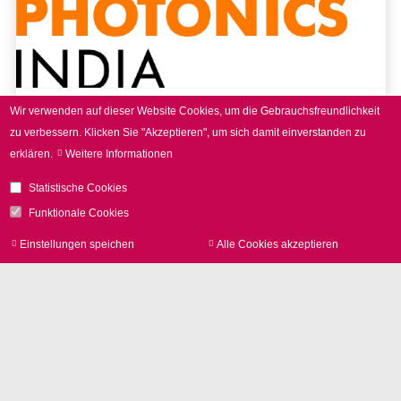
Wir verwenden auf dieser Website Cookies, um die Gebrauchsfreundlichkeit
16. - 18.09.2026
zu verbessern.
Klicken Sie "Akzeptieren", um sich damit einverstanden zu
erklären.
Weitere Informationen
LASER World of PHOTONICS
INDIA 2026
Statistische Cookies
Funktionale Cookies
Einstellungen speichen
Alle Cookies akzeptieren
Zu
zur
mehr erfahren
Noch mehr Events