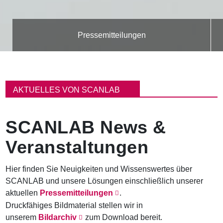
Pressemitteilungen
P
f
AKTUELLES VON SCANLAB
a
d
n
SCANLAB News &
a
v
Veranstaltungen
i
g
a
Hier finden Sie Neuigkeiten und Wissenswertes über
t
SCANLAB und unsere Lösungen einschließlich unserer
i
o
aktuellen
Pressemitteilungen
.
n
Druckfähiges Bildmaterial stellen wir in
unserem
Bildarchiv
zum Download bereit.