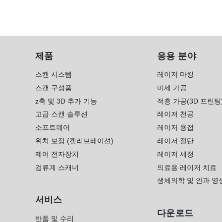
제품
응용 분야
스캔 시스템
레이저 마킹
스캔 구성품
미세 가공
z축 및 3D 추가 기능
적층 가공(3D 프린팅
고급 스캔 솔루션
레이저 천공
소프트웨어
레이저 용접
위치 보정 (캘리브레이션)
레이저 절단
제어 전자장치
레이저 세정
검류계 스캐너
의료용 레이저 치료
생체의학 및 안과 영
서비스
다운로드
반품 및 수리