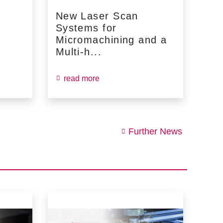
New Laser Scan
SC
Systems for
Fin
Micromachining and a
Jun
Multi-h...
read more
re
Further News