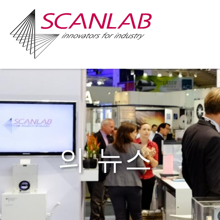
Skip
to
main
content
의 뉴스