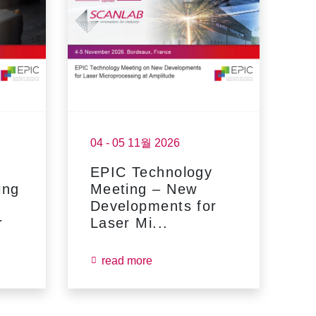
04 - 05 11월 2026
17
EPIC Technology
F
ing
Meeting – New
Developments for
r
Laser Mi...
read more