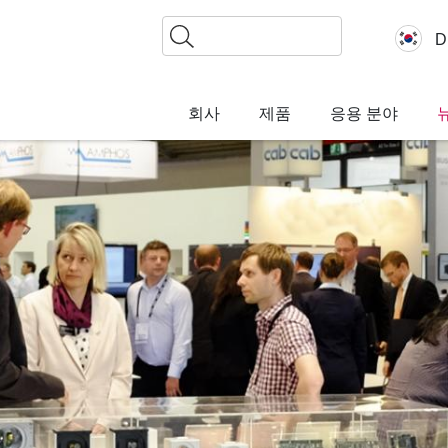
찾
D
기
회사
제품
응용 분야