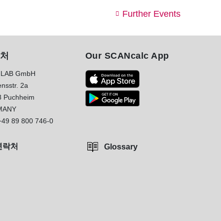
Further Events
처
Our SCANcalc App
LAB GmbH
nsstr. 2a
8 Puchheim
MANY
+49 89 800 746-0
연락처
Glossary