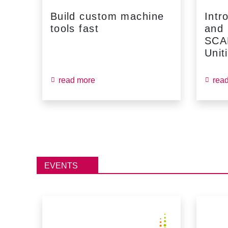
Build custom machine
Intr
tools fast
and
...
SCA
Unit
read more
rea
EVENTS