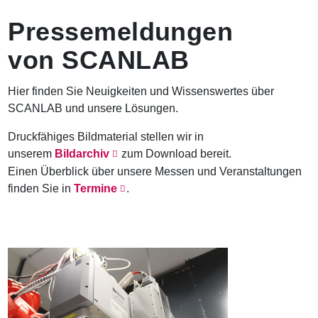
n
Pressemeldungen
a
v
von SCANLAB
i
g
a
Hier finden Sie Neuigkeiten und Wissenswertes über
t
SCANLAB und unsere Lösungen.
i
o
Druckfähiges Bildmaterial stellen wir in
n
unserem
Bildarchiv
zum Download bereit.
Einen Überblick über unsere Messen und Veranstaltungen
finden Sie in
Termine
.