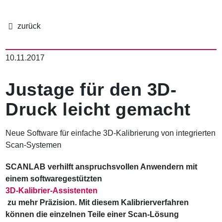
P
f
10.11.2017
a
d
n
Justage für den 3D-
a
v
Druck leicht gemacht
i
g
a
Neue Software für einfache 3D-Kalibrierung von integrierten
t
Scan-Systemen
i
o
SCANLAB verhilft anspruchsvollen Anwendern mit
n
einem softwaregestützten
3D-Kalibrier-Assistenten
zu mehr Präzision. Mit diesem Kalibrierverfahren
können die einzelnen Teile einer Scan-Lösung