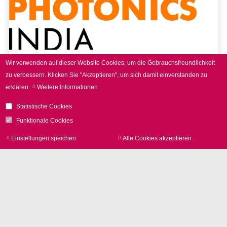
Wir verwenden auf dieser Website Cookies, um die Gebrauchsfreundlichkeit
16. - 18.09.2026
zu verbessern.
Klicken Sie "Akzeptieren", um sich damit einverstanden zu
erklären.
Weitere Informationen
LASER World of PHOTONICS
INDIA 2026
Statistische Cookies
Funktionale Cookies
Einstellungen speichen
Alle Cookies akzeptieren
Zu
zur
mehr erfahren
Noch mehr Events