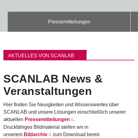
Pressemitteilungen
P
f
AKTUELLES VON SCANLAB
a
d
n
SCANLAB News &
a
v
Veranstaltungen
i
g
a
Hier finden Sie Neuigkeiten und Wissenswertes über
t
SCANLAB und unsere Lösungen einschließlich unserer
i
o
aktuellen
Pressemitteilungen
.
n
Druckfähiges Bildmaterial stellen wir in
unserem
Bildarchiv
zum Download bereit.